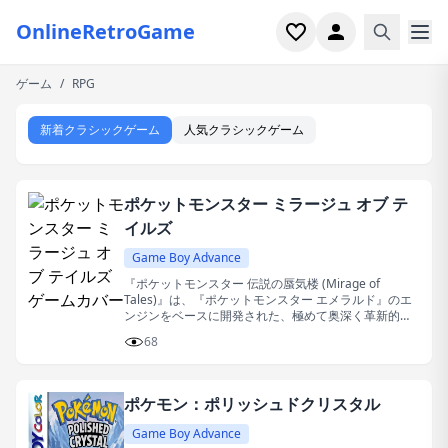
OnlineRetroGame
ゲーム
/
RPG
ホーム
新着クラシックゲーム
人気クラシックゲーム
シューター
シミュレーション
ポケットモンスター ミラージュ オブ テ
イルズ
ホラー
Game Boy Advance
アーケード
『ポケットモンスター 伝説の蜃気楼 (Mirage of
Tales)』は、『ポケットモンスター エメラルド』のエ
ンジンをベースに開発された、極めて奥深く革新的な
カジュアル
オープンワールドRPGのファンメイド改造作品です。
68
ゲーム特集
ポケモン：ポリッシュドクリスタル
最近プレイ
Game Boy Advance