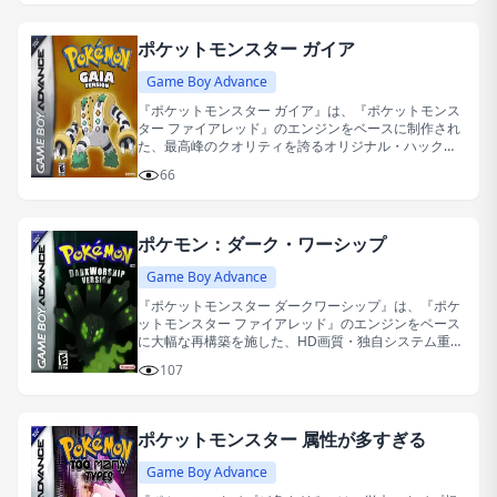
ポケットモンスター ガイア
Game Boy Advance
『ポケットモンスター ガイア』は、『ポケットモンス
ター ファイアレッド』のエンジンをベースに制作され
た、最高峰のクオリティを誇るオリジナル・ハックロ
ム（同人改版ゲーム）です。
66
ポケモン：ダーク・ワーシップ
Game Boy Advance
『ポケットモンスター ダークワーシップ』は、『ポケ
ットモンスター ファイアレッド』のエンジンをベース
に大幅な再構築を施した、HD画質・独自システム重視
のファンメイド改造作品です。
107
ポケットモンスター 属性が多すぎる
Game Boy Advance