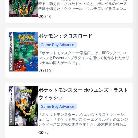
誇る「萌え化」されたドット絵と、神レベルのベース
機能を備えた「ケツァール」マルチプレイ改造エンジ
ンを完璧に融合させた、究極のファンメイド改造版ゲ
343
ームです。
ポケモン：クロスロード
Game Boy Advance
『ポケットモンスター 十字路口』は、RPGツクールエ
ンジンとEssentialsプラグインを用いて制作されたオリ
ジナルの同人ゲームです。
110
ポケットモンスター ホウエンズ・ラスト
ウィッシュ
Game Boy Advance
『ポケットモンスター ホウエンズ・ラストウィッシ
ュ』は、『ポケットモンスター エメラルド』のエンジ
ンをベースに大幅な改造を施した、終末世界を舞台と
するストーリー重視のファンメイド改造作品です。
75