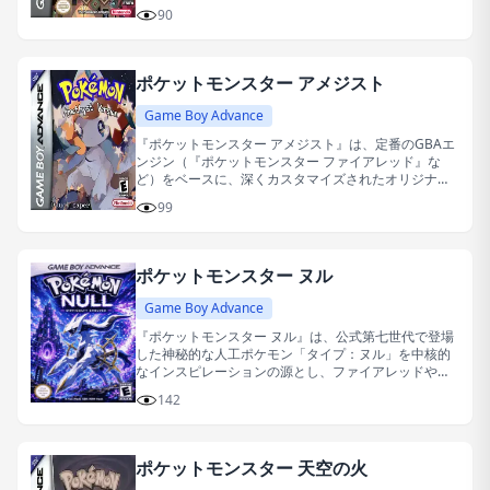
ルをテーマにしたファンメイドの改造作品です。
90
ポケットモンスター アメジスト
Game Boy Advance
『ポケットモンスター アメジスト』は、定番のGBAエ
ンジン（『ポケットモンスター ファイアレッド』な
ど）をベースに、深くカスタマイズされたオリジナル
ストーリー重視のファンメイド改造作品です。
99
ポケットモンスター ヌル
Game Boy Advance
『ポケットモンスター ヌル』は、公式第七世代で登場
した神秘的な人工ポケモン「タイプ：ヌル」を中核的
なインスピレーションの源とし、ファイアレッドやエ
メラルドといったクラシックなGBAエンジンをベース
142
に、深い物語の再構築と概念的探求を行ったギーク向
けのファンメイド改変版ゲームです。
ポケットモンスター 天空の火