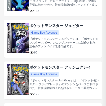
ー エメラルド』にローグライク（Roguelike）要素を
完璧に融合させた、社会現象級の神ファンメイド改造
ゲームです。
132
ポケットモンスター ジュピター
Game Boy Advance
『ポケットモンスター ジュピター』は、『ポケットモ
ンスター ルビー』のエンジンをベースに制作された、
定番のファンメイド改造作品です。
95
ポケットモンスター アッシュグレイ
Game Boy Advance
『ポケットモンスター Ash Gray』は、『ポケットモン
スター ファイアレッド』のエンジンをベースに制作さ
れた、社会現象級の人気を誇るストーリー重視のファ
ンメイド改造作品です。
125