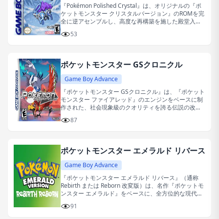
『Pokémon Polished Crystal』は、オリジナルの『ポ
ケットモンスター クリスタルバージョン』のROMを完
全に逆アセンブルし、高度な再構築を施した殿堂入り
級の同人改造版ゲームです。
53
ポケットモンスター GSクロニクル
Game Boy Advance
『ポケットモンスター GSクロニクル』は、『ポケット
モンスター ファイアレッド』のエンジンをベースに制
作された、社会現象級のクオリティを誇る伝説の改造
作品です。
87
ポケットモンスター エメラルド リバース
Game Boy Advance
『ポケットモンスター エメラルド リバース』（通称
Rebirth または Reborn 改変版）は、名作『ポケットモ
ンスター エメラルド』をベースに、全方位的な現代化
アップデートと高難易度な再構築を施したハードコア
91
な二次創作ゲームです。