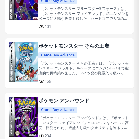
Game Boy Advance
『ポケットモンスター ブルースター3 フォース』は、
『ポケットモンスター ファイアレッド』のエンジンを
ベースに大幅な改造を施した、ハードコアで人気の高
い同人改変版（ROMハック）ゲームです。
101
ポケットモンスター そらの王者
Game Boy Advance
『ポケットモンスター そらの王者』は、『ポケットモ
ンスター エメラルド』をベースにエンジンレベルで徹
底的な再構築を施した、ドイツ発の殿堂入り級ハック
作品（同人改造ゲーム）です。
169
ポケモン アンバウンド
Game Boy Advance
『ポケットモンスター アンバウンド』は、『ポケット
モンスター ファイアレッド』のエンジンをベースに高
度に開発された、殿堂入り級のクオリティを誇るファ
ンメイドの改造作品です。
204