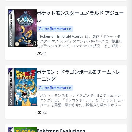
ポケットモンスター エメラルド アジュー
ル
Game Boy Advance
『Pokémon: Emerald Azure』は、名作『ポケットモ
ンスター エメラルド』のエンジンをベースに、徹底し
たブラッシュアップ、コンテンツの拡充、そして現代
的なシステムの導入を図ったファンメイドの改造作品
64
です。
ポケモン：ドラゴンボールZ チームトレ
ーニング
Game Boy Advance
『ポケットモンスター：ドラゴンボールZ チームトレ
ーニング』は、『ドラゴンボールZ』と『ポケットモン
スター』を完璧に融合させた、殿堂入り級のクオリテ
ィを誇るクリエイティブなファンメイド改造ゲームで
72
す。
Pokémon Evolutions