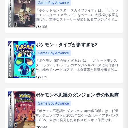
Game Boy Advance
『ポケットモンスター スカイファイア』は、『ポケッ
トモンスター エメラルド』をベースに大規模な改変を
施した、重厚なストーリーが楽しめるファンメイドの
改造作品（ROMハック）です。
106
ポケモン：タイプが多すぎる2
Game Boy Advance
『ポケモン 属性が多すぎる2』は、『ポケットモンス
ター ファイアレッド』のエンジンをベースに制作され
た、極めてハードコアで、ネタ要素と常識を覆す独創
的なコンセプトに満ちたファンメイドの改造版ゲーム
325
です。
ポケモン不思議のダンジョン 赤の救助隊
Game Boy Advance
『ポケモン不思議のダンジョン 赤の救助隊』は、任天
堂とチュンソフトが2005年にゲームボーイアドバンス
（GBA）向けに発売した名作スピンオフ作品です。
144