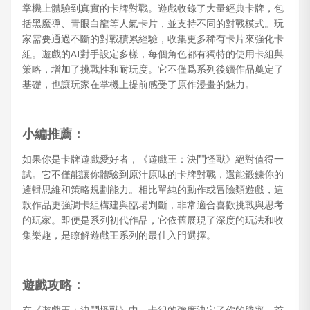
掌機上體驗到真實的卡牌對戰。遊戲收錄了大量經典卡牌，包
括黑魔導、青眼白龍等人氣卡片，並支持不同的對戰模式。玩
家需要通過不斷的對戰積累經驗，收集更多稀有卡片來強化卡
組。遊戲的AI對手設定多樣，每個角色都有獨特的使用卡組與
策略，增加了挑戰性和耐玩度。它不僅爲系列後續作品奠定了
基礎，也讓玩家在掌機上提前感受了原作漫畫的魅力。
小編推薦：
如果你是卡牌遊戲愛好者，《遊戲王：決鬥怪獸》絕對值得一
試。它不僅能讓你體驗到原汁原味的卡牌對戰，還能鍛鍊你的
邏輯思維和策略規劃能力。相比單純的動作或冒險類遊戲，這
款作品更強調卡組構建與臨場判斷，非常適合喜歡挑戰與思考
的玩家。即便是系列初代作品，它依舊展現了深度的玩法和收
集樂趣，是瞭解遊戲王系列的最佳入門選擇。
遊戲攻略：
在《遊戲王：決鬥怪獸》中，卡組的強度決定了你的勝率。首