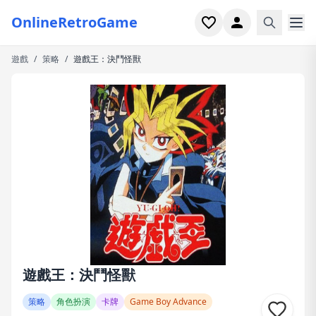
OnlineRetroGame
遊戲
/
策略
/
遊戲王：決鬥怪獸
首頁
射擊
模擬
恐怖
街機
休閒
遊戲專題
遊戲王：決鬥怪獸
最近玩過
策略
角色扮演
卡牌
Game Boy Advance