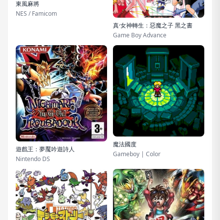
東風麻將
NES / Famicom
真·女神轉生：惡魔之子 黑之書
Game Boy Advance
魔法國度
遊戲王：夢魘吟遊詩人
Gameboy | Color
Nintendo DS