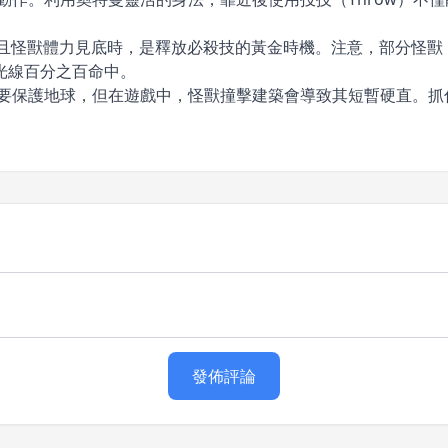
槽達到 Max 且怪獸體力見底時，是釋放必殺技的黃金時機。注意，部
光線百分之百命中。
需要保護地球，但在遊戲中，怪獸撞擊建築會導致其短暫硬直。抓
發佈評論