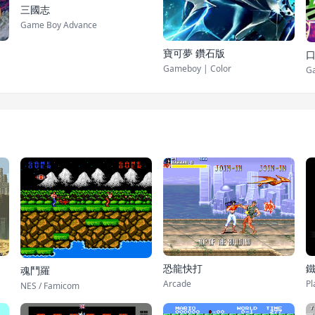
三國志
Game Boy Advance
寶可夢 鑽石版
口
Gameboy | Color
G
鐵
恐龍快打
魂鬥羅
Pl
Arcade
NES / Famicom