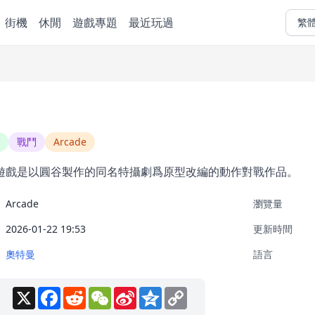
街機
休閒
遊戲專題
最近玩過
繁
戰鬥
Arcade
遊戲是以圓谷製作的同名特攝劇爲原型改編的動作對戰作品。
Arcade
瀏覽量
2026-01-22 19:53
更新時間
奧特曼
語言
X
Facebook
Reddit
WeChat
Sina
Qzone
Copy
Weibo
Link