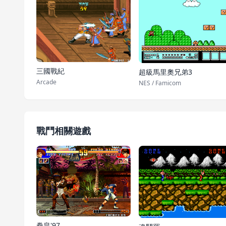
三國戰紀
超級馬里奧兄弟3
Arcade
NES / Famicom
戰鬥相關遊戲
拳皇'97