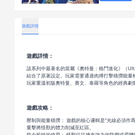
遊戲詳情
遊戲詳情：
該系列中最著名的當屬《奧特曼：格鬥進化》（Ultra
結合了原著設定。玩家需要通過肉搏打擊積攢能量
玩家重溫初版奧特曼、賽文、泰羅等角色的經典劇
遊戲攻略：
壓制與能量積攢： 遊戲的核心邏輯是“光線必須作爲
重擊將怪獸的體力削減至紅區。
指令投技的使用： 怪獸往往擁有強力的防禦或霸體