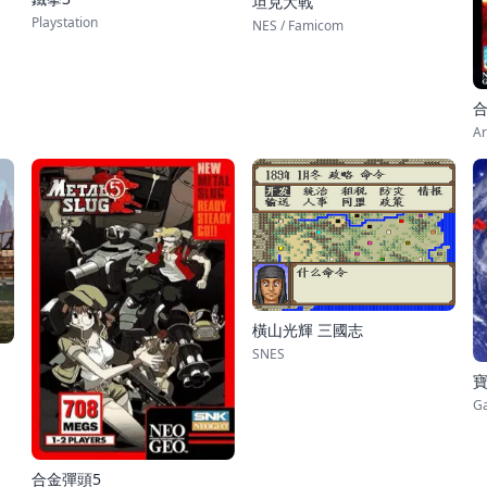
坦克大戰
Playstation
NES / Famicom
合
Ar
橫山光輝 三國志
SNES
G
合金彈頭5