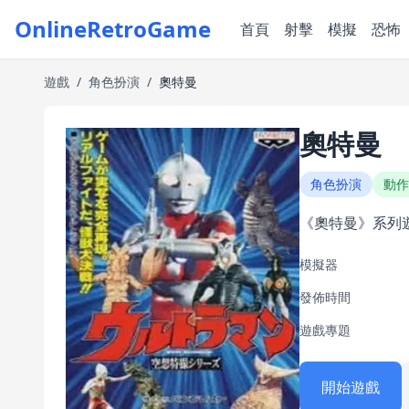
OnlineRetroGame
首頁
射擊
模擬
恐怖
遊戲
/
角色扮演
/
奧特曼
奧特曼
角色扮演
動作
《奧特曼》系列
模擬器
發佈時間
遊戲專題
開始遊戲