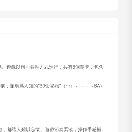
據點。遊戲以橫向卷軸方式進行，共有8個關卡，包含
並廣爲人知的“30命祕籍”（↑↑↓↓←→←→BA）
激，都讓人難以忘懷。遊戲節奏緊湊，操作手感極