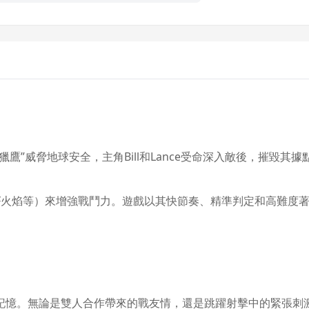
鷹”威脅地球安全，主角Bill和Lance受命深入敵後，摧毀其
火焰等）來增強戰鬥力。遊戲以其快節奏、精準判定和高難度著稱，
記憶。無論是雙人合作帶來的戰友情，還是跳躍射擊中的緊張刺