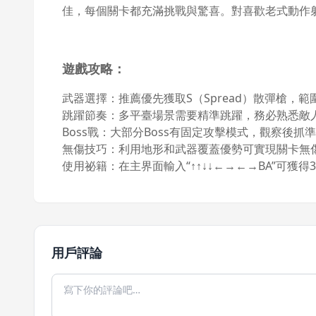
佳，每個關卡都充滿挑戰與驚喜。對喜歡老式動作
遊戲攻略：
武器選擇：推薦優先獲取S（Spread）散彈槍，範
跳躍節奏：多平臺場景需要精準跳躍，務必熟悉敵
Boss戰：大部分Boss有固定攻擊模式，觀察後
無傷技巧：利用地形和武器覆蓋優勢可實現關卡無傷
使用祕籍：在主界面輸入“↑↑↓↓←→←→BA”可獲
用戶評論