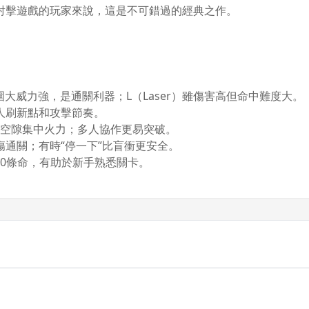
射擊遊戲的玩家來說，這是不可錯過的經典之作。
圍大威力強，是通關利器；L（Laser）雖傷害高但命中難度大。
人刷新點和攻擊節奏。
抓準空隙集中火力；多人協作更易突破。
通關；有時“停一下”比盲衝更安全。
得30條命，有助於新手熟悉關卡。