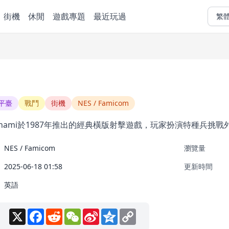
街機
休閒
遊戲專題
最近玩過
繁
平臺
戰鬥
街機
NES / Famicom
nami於1987年推出的經典橫版射擊遊戲，玩家扮演特種兵挑
NES / Famicom
瀏覽量
2025-06-18 01:58
更新時間
英語
X
Facebook
Reddit
WeChat
Sina
Qzone
Copy
Weibo
Link