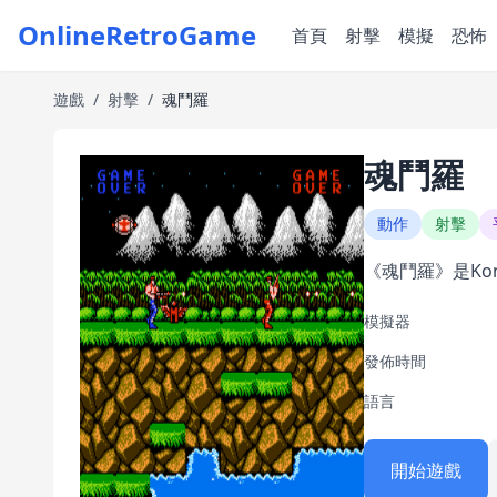
OnlineRetroGame
首頁
射擊
模擬
恐怖
遊戲
/
射擊
/
魂鬥羅
魂鬥羅
動作
射擊
《魂鬥羅》是Ko
模擬器
發佈時間
語言
開始遊戲