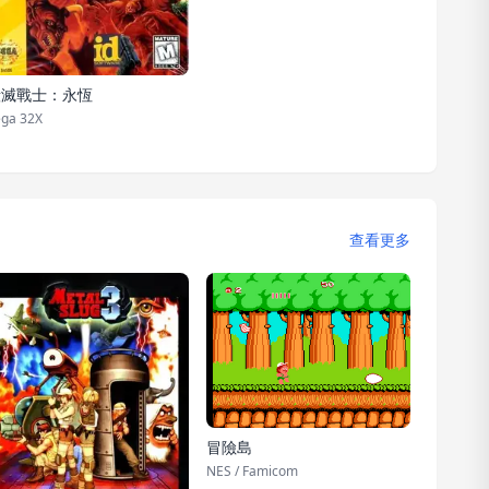
毀滅戰士：永恆
ga 32X
查看更多
冒險島
NES / Famicom