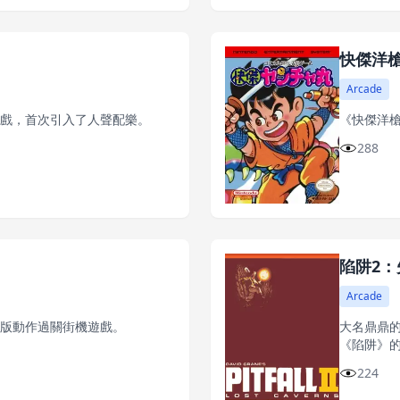
快傑洋
Arcade
擊遊戲，首次引入了人聲配樂。
《快傑洋槍
288
陷阱2
Arcade
橫版動作過關街機遊戲。
大名鼎鼎的
《陷阱》
224