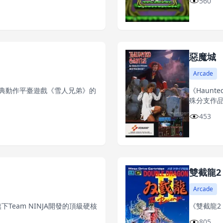
560
惡魔城
Arcade
ves》是經典動作平臺遊戲《雪人兄弟》的
《Haun
殊分支作
453
雙截龍2
Arcade
Team NINJA開發的頂級硬核
《雙截龍2：
805