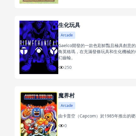
生化玩具
Arcade
Gaelco開發的一款色彩鮮豔且極具創
角英格瑪，在充滿發條玩具和生化機械的
幻齒輪。
250
魔界村
Arcade
由卡普空（Capcom）於1985年推出
0