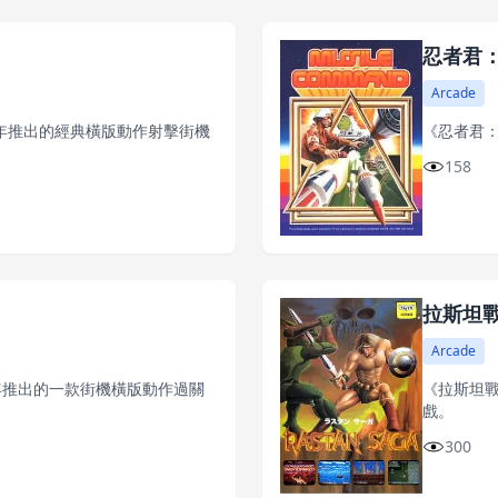
忍者君
Arcade
987年推出的經典橫版動作射擊街機
《忍者君：
158
拉斯坦
Arcade
93年推出的一款街機橫版動作過關
《拉斯坦戰
戲。
300