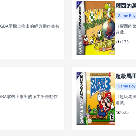
耀西的
Game Boy
在GBA掌機上推出的經典動作益智
《耀西的萬
遊戲。
173
超級馬
Game Boy
GBA掌機上推出的頂尖平臺動作
《超級馬里
遊戲。
625