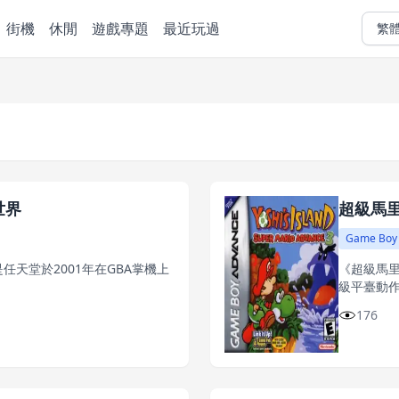
街機
休閒
遊戲專題
最近玩過
繁
世界
超級馬
Game Boy
天堂於2001年在GBA掌機上
《超級馬里
級平臺動
176