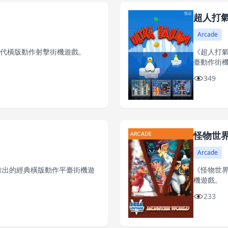
超人打
Arcade
時代橫版動作射擊街機遊戲。
《超人打氣球
臺動作街
349
怪物世
Arcade
0年推出的經典橫版動作平臺街機遊
《怪物世界》
機遊戲。
233