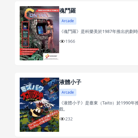
魂鬥羅
Arcade
《魂鬥羅》是科樂美於1987年推出的劃
1966
液體小子
Arcade
《液體小子》是臺東（Taito）於199
戲。
232