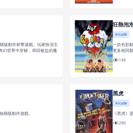
狂熱泡
Arcade
意的橫版動作射擊遊戲。玩家扮演主
一款色彩
奇幻世界中穿梭，尋回被盜的魔
更多相同
148
黑虎
Arcade
的硬核橫版動作遊戲。
《黑虎》是
286