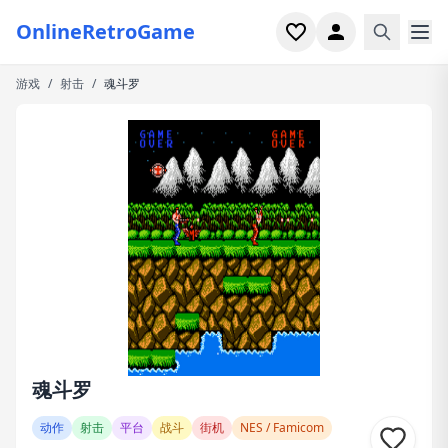
OnlineRetroGame
游戏
/
射击
/
魂斗罗
首页
射击
模拟
恐怖
街机
休闲
游戏专题
魂斗罗
最近玩过
动作
射击
平台
战斗
街机
NES / Famicom