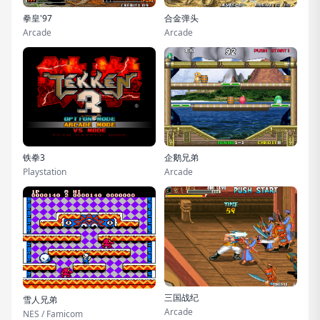
拳皇'97
合金弹头
Arcade
Arcade
铁拳3
企鹅兄弟
Playstation
Arcade
三国战纪
雪人兄弟
Arcade
NES / Famicom