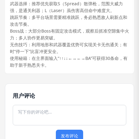
武器选择：推荐优先获取S（Spread）散弹枪，范围大威力
强，是通关利器；L（Laser）虽伤害高但命中难度大。
跳跃节奏：多平台场景需要精准跳跃，务必熟悉敌人刷新点和
攻击节奏。
Boss战：大部分Boss有固定攻击模式，观察后抓准空隙集中火
力；多人协作更易突破。
无伤技巧：利用地形和武器覆盖优势可实现关卡无伤通关；有
时“停一下”比盲冲更安全。
使用秘籍：在主界面输入“↑↑↓↓←→←→BA”可获得30条命，有
助于新手熟悉关卡。
用户评论
发布评论