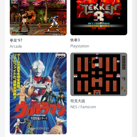
铁拳3
拳皇'97
Playstation
Arcade
坦克大战
NES / Famicom