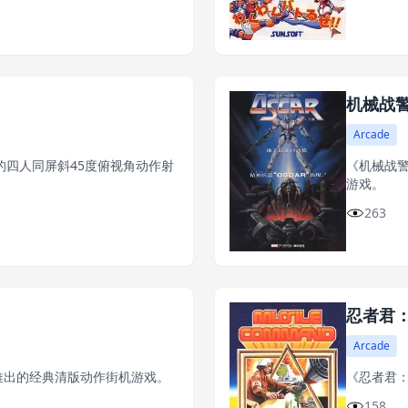
机械战
Arcade
推出的四人同屏斜45度俯视角动作射
《机械战警
游戏。
263
忍者君
Arcade
0年推出的经典清版动作街机游戏。
《忍者君：
158