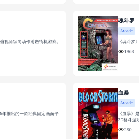
魂斗罗
Arcade
经典俯视角纵向动作射击街机游戏。
《魂斗罗》
1963
血暴
Arcade
于1996年推出的一款经典固定画面平
《血暴》是In
2D格斗游
280