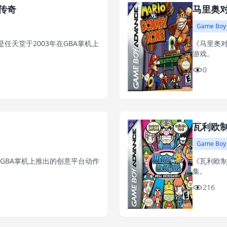
传奇
马里奥
Game Boy
任天堂于2003年在GBA掌机上
《马里奥对
游戏。
0
瓦利欧
Game Boy
在GBA掌机上推出的创意平台动作
《瓦利欧制
集。
216