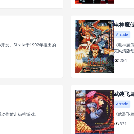
电神魔
Arcade
ies开发、Strata于1992年推出的
《电神魔傀》
克风清版
284
武装飞鸟
Arcade
横版动作射击街机游戏。
《武装飞鸟
331