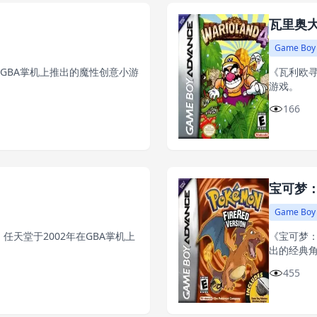
瓦里奥大
Game Boy
在GBA掌机上推出的魔性创意小游
《瓦利欧寻
游戏。
166
宝可梦
Game Boy
、任天堂于2002年在GBA掌机上
《宝可梦：
出的经典
455