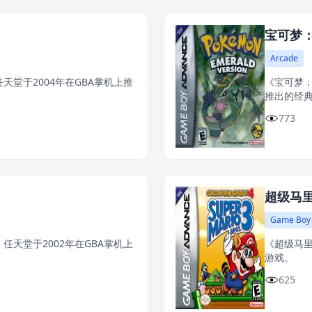
宝可梦
Arcade
任天堂于2004年在GBA掌机上推
《宝可梦：
推出的经
773
超级马
Game Boy
、任天堂于2002年在GBA掌机上
《超级马里
游戏。
625