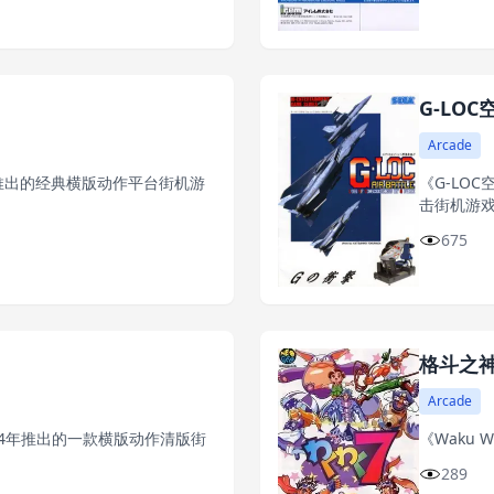
G-LOC
Arcade
0年推出的经典横版动作平台街机游
《G-LO
击街机游
675
格斗之神
Arcade
于1994年推出的一款横版动作清版街
《Waku 
289