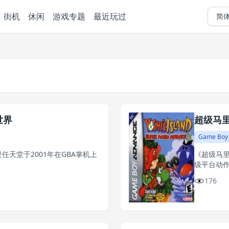
街机
休闲
游戏专题
最近玩过
简
世界
超级马
Game Boy
天堂于2001年在GBA掌机上
《超级马里
级平台动
176