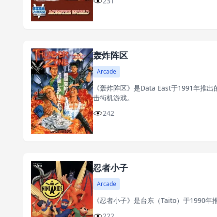
231
轰炸阵区
Arcade
《轰炸阵区》是Data East于1991年
击街机游戏。
242
忍者小子
Arcade
《忍者小子》是台东（Taito）于199
222