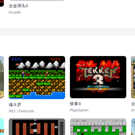
合金弹头X
Arcade
铁拳3
魂斗罗
Playstation
Ar
NES / Famicom