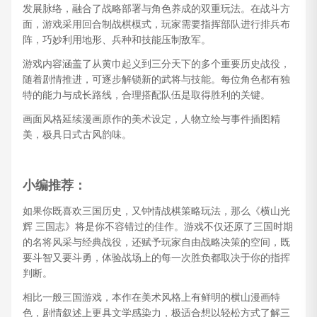
发展脉络，融合了战略部署与角色养成的双重玩法。在战斗方
面，游戏采用回合制战棋模式，玩家需要指挥部队进行排兵布
阵，巧妙利用地形、兵种和技能压制敌军。
游戏内容涵盖了从黄巾起义到三分天下的多个重要历史战役，
随着剧情推进，可逐步解锁新的武将与技能。每位角色都有独
特的能力与成长路线，合理搭配队伍是取得胜利的关键。
画面风格延续漫画原作的美术设定，人物立绘与事件插图精
美，极具日式古风韵味。
小编推荐：
如果你既喜欢三国历史，又钟情战棋策略玩法，那么《横山光
辉 三国志》将是你不容错过的佳作。游戏不仅还原了三国时期
的名将风采与经典战役，还赋予玩家自由战略决策的空间，既
要斗智又要斗勇，体验战场上的每一次胜负都取决于你的指挥
判断。
相比一般三国游戏，本作在美术风格上有鲜明的横山漫画特
色，剧情叙述上更具文学感染力，极适合想以轻松方式了解三