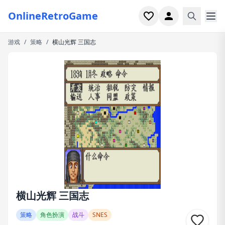
OnlineRetroGame
游戏
/
策略
/
横山光辉 三国志
首页
射击
模拟
恐怖
街机
休闲
游戏专题
横山光辉 三国志
最近玩过
策略
角色扮演
战斗
SNES