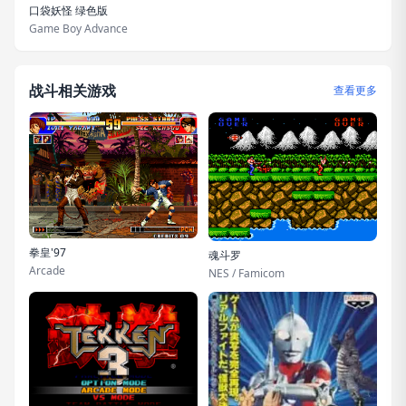
口袋妖怪 绿色版
Game Boy Advance
战斗相关游戏
查看更多
拳皇'97
魂斗罗
Arcade
NES / Famicom