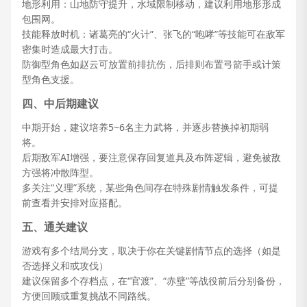
地形利用：山地防守提升，水域限制移动，建议利用地形形成
包围网。
技能释放时机：诸葛亮的“火计”、张飞的“咆哮”等技能可在敌军
密集时造成最大打击。
防御型角色如赵云可放置前排抗伤，后排则布置弓箭手或计策
型角色支援。
四、中后期建议
中期开始，建议培养5~6名主力武将，并逐步替换掉初期弱
将。
后期敌军AI增强，要注意保存回复道具及布阵逻辑，避免被敌
方强将冲散阵型。
多关注“义理”系统，某些角色间存在特殊剧情触发条件，可提
前查看并安排对应搭配。
五、通关建议
游戏有多个结局分支，取决于你在关键剧情节点的选择（如是
否选择义和或攻伐）
建议保留多个存档点，在“官渡”、“赤壁”等战役前后分别备份，
方便回顾或重复挑战不同路线。