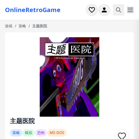
OnlineRetroGame
游戏
/
策略
/
主题医院
首页
射击
模拟
恐怖
街机
休闲
游戏专题
主题医院
最近玩过
策略
模拟
恐怖
MS-DOS