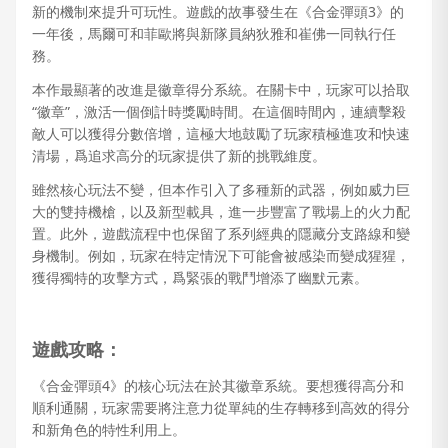
新的機制來提升可玩性。遊戲的故事發生在《合金彈頭3》的
一年後，馬爾可和菲歐將與新隊員納狄雅和崔佛一同執行任
務。
本作最顯著的改進是徽章得分系統。在關卡中，玩家可以拾取
“徽章”，激活一個倒計時獎勵時間。在這個時間內，連續擊殺
敵人可以獲得分數倍增，這極大地鼓勵了玩家積極進攻和快速
清場，爲追求高分的玩家提供了新的挑戰維度。
雖然核心玩法不變，但本作引入了多種新的武器，例如威力巨
大的雙持機槍，以及新型載具，進一步豐富了戰場上的火力配
置。此外，遊戲流程中也保留了系列經典的隱藏分支路線和變
身機制。例如，玩家在特定情況下可能會被感染而變成猩猩，
獲得獨特的攻擊方式，爲緊張的戰鬥增添了幽默元素。
遊戲攻略：
《合金彈頭4》的核心玩法在於其徽章系統。要想獲得高分和
順利通關，玩家需要將注意力從單純的生存轉移到高效的得分
和新角色的特性利用上。