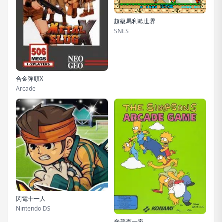
超級馬利歐世界
SNES
合金彈頭X
Arcade
閃電十一人
Nintendo DS
辛普森一家