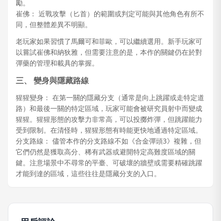
勵。
崔佛： 近戰攻擊（匕首）的範圍或判定可能與其他角色有所不
同，但整體差異不明顯。
老玩家如果習慣了馬爾可和菲歐，可以繼續選用。新手玩家可
以嘗試崔佛和納狄雅，但需要注意的是，本作的關鍵仍在於對
彈藥的管理和載具的掌握。
三、 變身與隱藏路線
猩猩變身： 在第一關的隱藏分支（通常是向上跳躍或走特定道
路）和最後一關的特定區域，玩家可能會被研究員射中而變成
猩猩。猩猩形態的攻擊力非常高，可以投擲炸彈，但跳躍能力
受到限制。在清怪時，猩猩形態有時能更快地通過特定區域。
分支路線： 儘管本作的分支路線不如《合金彈頭3》複雜，但
它們仍然是獲取高分、稀有武器或避開特定高難度區域的關
鍵。注意場景中不尋常的平臺、可破壞的牆壁或需要精確跳躍
才能到達的區域，這些往往是隱藏分支的入口。