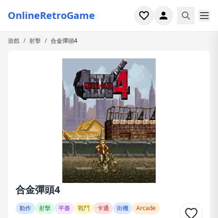
OnlineRetroGame
遊戲
/
射擊
/
合金彈頭4
首頁
射擊
模擬
恐怖
街機
休閒
遊戲專題
合金彈頭4
最近玩過
動作
射擊
平臺
戰鬥
卡通
街機
Arcade