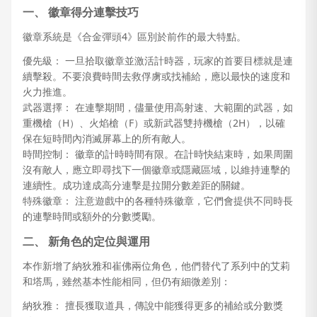
一、 徽章得分連擊技巧
徽章系統是《合金彈頭4》區別於前作的最大特點。
優先級： 一旦拾取徽章並激活計時器，玩家的首要目標就是連
續擊殺。不要浪費時間去救俘虜或找補給，應以最快的速度和
火力推進。
武器選擇： 在連擊期間，儘量使用高射速、大範圍的武器，如
重機槍（H）、火焰槍（F）或新武器雙持機槍（2H），以確
保在短時間內消滅屏幕上的所有敵人。
時間控制： 徽章的計時時間有限。在計時快結束時，如果周圍
沒有敵人，應立即尋找下一個徽章或隱藏區域，以維持連擊的
連續性。成功達成高分連擊是拉開分數差距的關鍵。
特殊徽章： 注意遊戲中的各種特殊徽章，它們會提供不同時長
的連擊時間或額外的分數獎勵。
二、 新角色的定位與運用
本作新增了納狄雅和崔佛兩位角色，他們替代了系列中的艾莉
和塔馬，雖然基本性能相同，但仍有細微差別：
納狄雅： 擅長獲取道具，傳說中能獲得更多的補給或分數獎