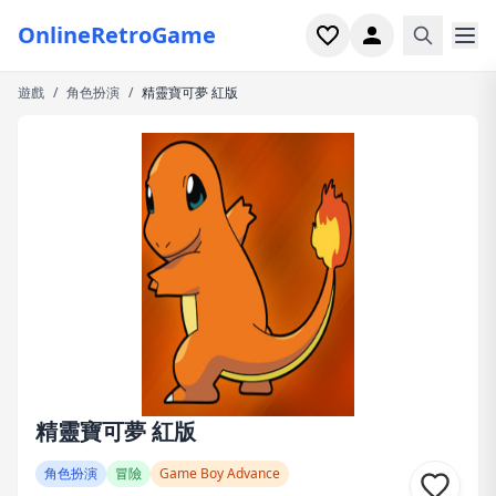
OnlineRetroGame
遊戲
/
角色扮演
/
精靈寶可夢 紅版
首頁
射擊
模擬
恐怖
街機
休閒
遊戲專題
精靈寶可夢 紅版
最近玩過
角色扮演
冒險
Game Boy Advance