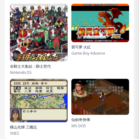
寶可夢 火紅
Game Boy Advance
全騎士大集結：騎士世代
Nintendo DS
仙劍奇俠傳
MS-DOS
橫山光輝 三國志
SNES