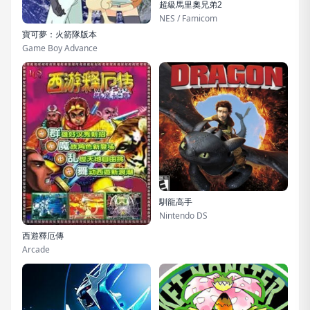
超級馬里奧兄弟2
NES / Famicom
寶可夢：火箭隊版本
Game Boy Advance
馴龍高手
Nintendo DS
西遊釋厄傳
Arcade