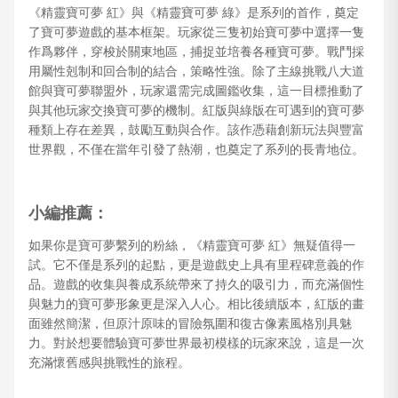
《精靈寶可夢 紅》與《精靈寶可夢 綠》是系列的首作，奠定
了寶可夢遊戲的基本框架。玩家從三隻初始寶可夢中選擇一隻
作爲夥伴，穿梭於關東地區，捕捉並培養各種寶可夢。戰鬥採
用屬性剋制和回合制的結合，策略性強。除了主線挑戰八大道
館與寶可夢聯盟外，玩家還需完成圖鑑收集，這一目標推動了
與其他玩家交換寶可夢的機制。紅版與綠版在可遇到的寶可夢
種類上存在差異，鼓勵互動與合作。該作憑藉創新玩法與豐富
世界觀，不僅在當年引發了熱潮，也奠定了系列的長青地位。
小編推薦：
如果你是寶可夢繫列的粉絲，《精靈寶可夢 紅》無疑值得一
試。它不僅是系列的起點，更是遊戲史上具有里程碑意義的作
品。遊戲的收集與養成系統帶來了持久的吸引力，而充滿個性
與魅力的寶可夢形象更是深入人心。相比後續版本，紅版的畫
面雖然簡潔，但原汁原味的冒險氛圍和復古像素風格別具魅
力。對於想要體驗寶可夢世界最初模樣的玩家來說，這是一次
充滿懷舊感與挑戰性的旅程。