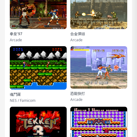
拳皇'97
合金彈頭
Arcade
Arcade
恐龍快打
魂鬥羅
Arcade
NES / Famicom