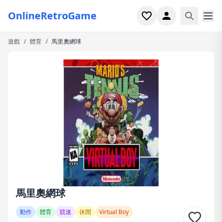
OnlineRetroGame
遊戲
/
體育
/
馬里奧網球
首頁
射擊
模擬
恐怖
街機
休閒
遊戲專題
馬里奧網球
最近玩過
動作
體育
競速
休閒
Virtual Boy