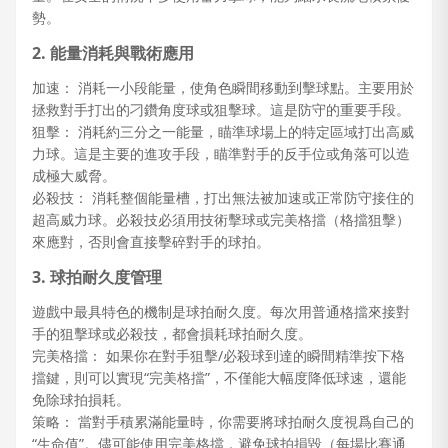
勢。
2. 能量消耗與戰術應用
加速： 消耗一小段能量，使角色瞬間移動到擊球點。主要用於
拯救對手打出的刁鑽角度球或狙擊球。這是防守的重要手段。
狙擊： 消耗約三分之一能量，瞄準球場上的特定區域打出高威
力球。這是主要的進攻手段，瞄準對手的反手位或角落可以造
成極大威脅。
必殺技： 消耗整個能量槽，打出無法被加速或正常防守接住的
超高威力球。必殺技必須用技術擊球或完美格擋（格擋狙擊）
來應對，否則會直接擊碎對手的球拍。
3. 球拍耐久度管理
遊戲中最具特色的機制是球拍耐久度。每次用普通格擋來接對
手的狙擊球或必殺技，都會損耗球拍耐久度。
完美格擋： 如果你在對手狙擊/必殺球到達的瞬間精準按下格
擋鍵，則可以實現“完美格擋”，不僅能大幅度降低球速，還能
免除球拍損耗。
策略： 當對手積累滿能量時，你需要將球拍耐久度視爲自己的
“生命值”。儘可能使用完美格擋，避免球拍損毀（每場比賽通