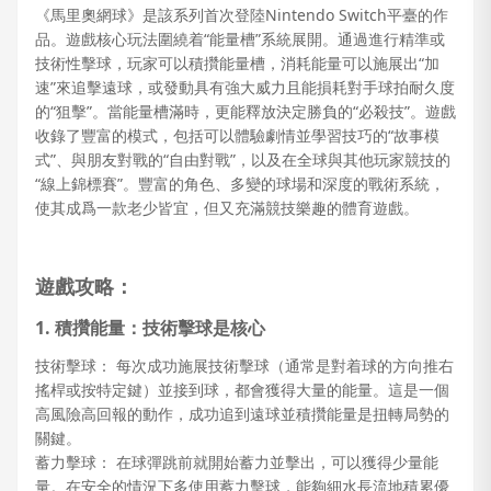
《馬里奧網球》是該系列首次登陸Nintendo Switch平臺的作
品。遊戲核心玩法圍繞着“能量槽”系統展開。通過進行精準或
技術性擊球，玩家可以積攢能量槽，消耗能量可以施展出“加
速”來追擊遠球，或發動具有強大威力且能損耗對手球拍耐久度
的“狙擊”。當能量槽滿時，更能釋放決定勝負的“必殺技”。遊戲
收錄了豐富的模式，包括可以體驗劇情並學習技巧的“故事模
式”、與朋友對戰的“自由對戰”，以及在全球與其他玩家競技的
“線上錦標賽”。豐富的角色、多變的球場和深度的戰術系統，
使其成爲一款老少皆宜，但又充滿競技樂趣的體育遊戲。
遊戲攻略：
1. 積攢能量：技術擊球是核心
技術擊球： 每次成功施展技術擊球（通常是對着球的方向推右
搖桿或按特定鍵）並接到球，都會獲得大量的能量。這是一個
高風險高回報的動作，成功追到遠球並積攢能量是扭轉局勢的
關鍵。
蓄力擊球： 在球彈跳前就開始蓄力並擊出，可以獲得少量能
量。在安全的情況下多使用蓄力擊球，能夠細水長流地積累優