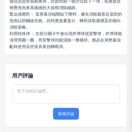
個信息提前規劃佈局，比如預留一個空位給下一球，或者故意
堆疊泡泡來爲後續的大規模消除鋪路。
緊迫感應對： 當屏幕頂端開始下降時，優先消除最靠近底部的
泡泡以防觸線失敗。此時應放棄貪分，轉而採取最穩妥的橫向
消除策略。
利用特殊球： 在部分關卡中會出現炸彈球或雷擊球，炸彈球能
清理周圍一圈，而雷擊球則能清除一整橫排。務必在局勢最混
亂時使用這些道具來扭轉戰局。
用戶評論
發佈評論