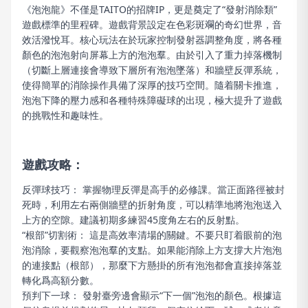
《泡泡龍》不僅是TAITO的招牌IP，更是奠定了“發射消除類”
遊戲標準的里程碑。遊戲背景設定在色彩斑斕的奇幻世界，音
效活潑悅耳。核心玩法在於玩家控制發射器調整角度，將各種
顏色的泡泡射向屏幕上方的泡泡羣。由於引入了重力掉落機制
（切斷上層連接會導致下層所有泡泡墜落）和牆壁反彈系統，
使得簡單的消除操作具備了深厚的技巧空間。隨着關卡推進，
泡泡下降的壓力感和各種特殊障礙球的出現，極大提升了遊戲
的挑戰性和趣味性。
遊戲攻略：
反彈球技巧： 掌握物理反彈是高手的必修課。當正面路徑被封
死時，利用左右兩側牆壁的折射角度，可以精準地將泡泡送入
上方的空隙。建議初期多練習45度角左右的反射點。
“根部”切割術： 這是高效率清場的關鍵。不要只盯着眼前的泡
泡消除，要觀察泡泡羣的支點。如果能消除上方支撐大片泡泡
的連接點（根部），那麼下方懸掛的所有泡泡都會直接掉落並
轉化爲高額分數。
預判下一球： 發射臺旁邊會顯示“下一個”泡泡的顏色。根據這