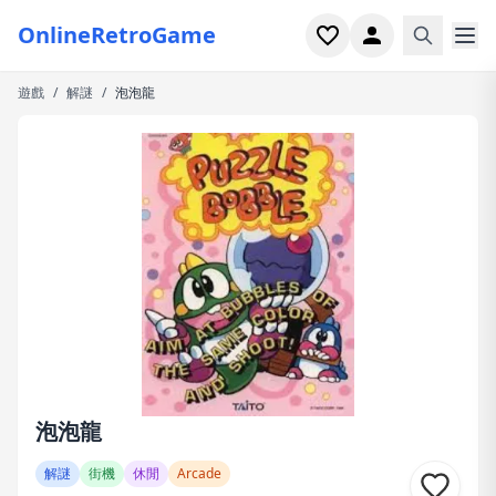
OnlineRetroGame
遊戲
/
解謎
/
泡泡龍
首頁
射擊
模擬
恐怖
街機
休閒
遊戲專題
泡泡龍
最近玩過
解謎
街機
休閒
Arcade