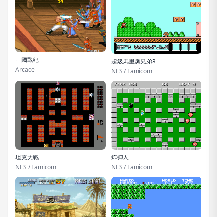
三國戰紀
超級馬里奧兄弟3
Arcade
NES / Famicom
坦克大戰
炸彈人
NES / Famicom
NES / Famicom