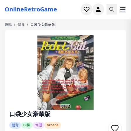
OnlineRetroGame
遊戲
/
體育
/
口袋少女豪華版
首頁
射擊
模擬
恐怖
街機
休閒
遊戲專題
口袋少女豪華版
最近玩過
體育
街機
休閒
Arcade