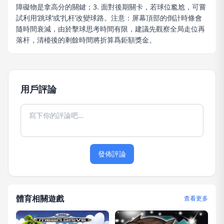
障礙物是拿高分的關鍵；3. 面對後期關卡，若球位尷尬，可嘗
試利用‘跳球’或‘扎杆’改變球路。注意：屏幕頂部的倒計時條會
隨時間衰減，由於擊球思考時間有限，建議先觀察全局走位再
落杆，清檯後的剩餘時間將折算爲鉅額獎金。
用戶評論
發佈評論
體育相關遊戲
查看更多