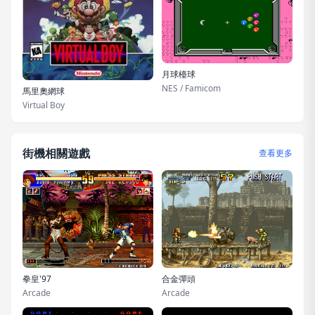
月球檯球
NES / Famicom
馬里奧網球
Virtual Boy
街機相關遊戲
查看更多
拳皇'97
合金彈頭
Arcade
Arcade