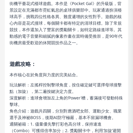
街機平臺花式檯球遊戲。本作是《Pocket Gal》的升級版，背
景設定在充滿都市霓虹氣息的桌球俱樂部中。玩家通過扮演檯
球高手，挑戰四位性格各異、難度遞增的女性對手。遊戲的核
心內容是花式撞球，每個關卡都有特定的清球目標。除了常規
競技，本作還加入了豐富的獎勵關卡，如特定路線進球等。其
動感的電子音樂和細膩的像素作畫在當時備受推崇，是90年代
街機房最受歡迎的休閒競技作品之一。
遊戲攻略：
本作核心在於角度與力度的完美結合。
玩法解析：左搖桿控制擊球角度，按住確定鍵可選擇母球撞擊
點（加旋），第二遍按鍵決定力度。
深度解析：進球會增加左上角的‘Power’槽，蓄滿後可發動特殊
擊球。
角色介紹：遊戲共四關，分別對應酒吧女郎、運動少女、職業
選手及神祕BOSS，後期AI防守極嚴，基本不留漏球機會。
通關祕籍：1. 儘量優先擊打彩色高分球，保持連進
（Combo）可獲得倍率加分；2. 獎勵關卡中，利用‘加旋’避開