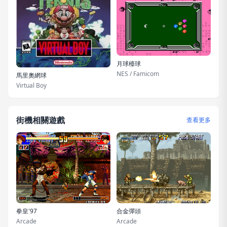
月球檯球
NES / Famicom
馬里奧網球
Virtual Boy
街機相關遊戲
查看更多
拳皇'97
合金彈頭
Arcade
Arcade