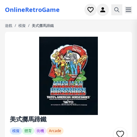
OnlineRetroGame
遊戲
/
模擬
/
美式擲馬蹄鐵
首頁
射擊
模擬
恐怖
街機
休閒
遊戲專題
美式擲馬蹄鐵
最近玩過
模擬
體育
街機
Arcade