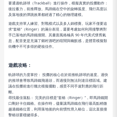
要通過軌跡球（Trackball）進行操作，模擬真實的投擲動作：
後拉蓄力，前推釋放。馬蹄鐵在空中的旋轉弧度、飛行高度以
及落地後的彈跳效果都經過了精心的物理建模。
遊戲支持單人練習、對戰模式以及多人錦標賽。玩家不僅要追
求“套樁”（Ringer）的滿分表現，還要考慮如何利用撞擊將對
手已落地的馬蹄鐵撞開。其畫面風格極具 90 年代美式懷舊氣
息，配音更是充滿了鄉村酒吧的喧鬧與幽默感，是體育模擬類
街機中不可多得的硬核佳作。
遊戲攻略：
軌跡球的力度掌控： 投擲的核心在於前推軌跡球的速度。過快
的推球會導致馬蹄鐵飛過頭，而過慢則無法到達目標區域。建
議在投擲前進行幾次模擬擺動，感受不同手速對應的飛行距
離。
尋找最佳落點： 完美的目標是“套樁（Ringer）”，即馬蹄鐵開
口剛好卡住鐵樁。在操作時，儘量讓馬蹄鐵在飛行最高點稍微
越過鐵樁位置，利用落地後的向前慣性滑入樁位，這比直接撞
擊樁頭要穩健得多。