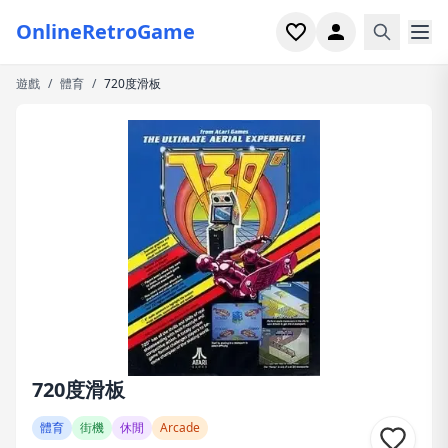
OnlineRetroGame
遊戲
/
體育
/
720度滑板
首頁
射擊
模擬
恐怖
街機
休閒
遊戲專題
720度滑板
最近玩過
體育
街機
休閒
Arcade