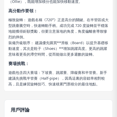
（Ollie），既能增加積分也能加快移動速度。
高分動作要領：
極致旋轉： 遊戲名稱《720°》正是高分的關鍵。在半管區或大
型跳臺騰空時，快速轉動手柄。成功完成 720 度旋轉並平穩落
地能獲得鉅額獎勵，但要注意落地的角度，角度偏離會導致慘
烈的摔倒。
裝備升級順序： 建議優先購買**滑板（Board）以提升基礎移
動速度，其次是鞋子（Shoes）**增加跳躍高度。更高的跳躍
意味着更長的滯空時間，從而能做出更多週數的旋轉。
賽場挑戰：
遊戲包含四大賽場：下坡賽、跳躍賽、障礙賽和半管賽。新手
建議先挑戰半管賽（Half-pipe），因爲這裏的容錯率相對較
高，且是練習旋轉技巧、快速積累門票積分的最佳地點。
用戶評論