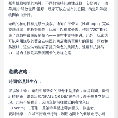
叛與挑戰極限的精神。不同於當時的線性遊戲，它提供了一個
早期的“開放世界”雛形，玩家可以在城市的公園、街道和障礙
物間自由滑行。
遊戲的核心目標是積分換票。通過在半管區（Half-pipe）完成
旋轉跳躍、抓板等動作，玩家可以積累分數。標題“720°”即代
表了遊戲中最頂級的技巧——在空中旋轉兩週。此外，玩家還
可以利用賺取的獎金在街區的商店裏購買更好的滑板、頭盔和
防護服，這些裝備能顯著提升角色的跳躍力、速度和抗摔能
力，是通往後期高難度關卡的必經之路。
遊戲攻略：
時間管理與生存：
警惕殺手蜂： 遊戲中最致命的威脅不是摔倒，而是時間。當倒
計時結束，屏幕出現“SKATE OR DIE”警告時，殺手蜂會立刻出
現。此時不要貪分，必須立刻前往最近的賽場入口
（Events），否則一旦被蜂羣纏上即刻損失一條生命。
規劃路線： 在城市街道滑行時，利用地圖上的斜坡進行小跳