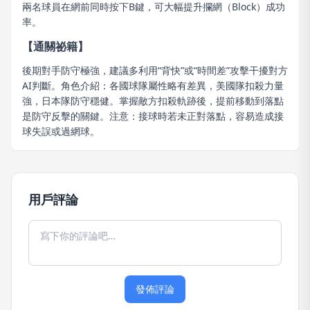
兩名球員在網前同時按下B鍵，可大幅提升攔網（Block）成功
率。
【通關祕籍】
後期對手防守極強，建議多利用“背快”或“時間差”攻擊干擾對方
AI判斷。角色介紹：各國球隊屬性略有差異，美國隊扣殺力量
強，日本隊防守穩健。掌握敵方扣殺軌跡後，提前移動到落點
是防守反擊的關鍵。注意：接球時若未正對落點，容易造成接
球失誤或過網球。
用戶評論
發佈評論