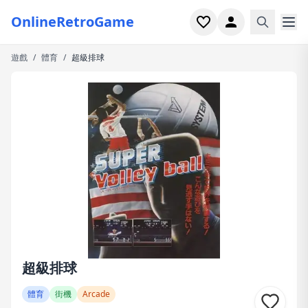
OnlineRetroGame
遊戲
/
體育
/
超級排球
首頁
射擊
模擬
恐怖
街機
休閒
遊戲專題
超級排球
最近玩過
體育
街機
Arcade