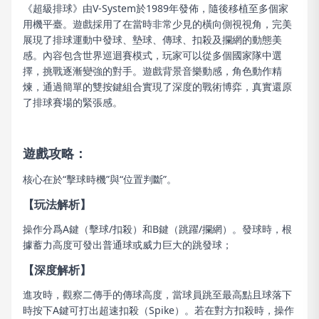
《超級排球》由V-System於1989年發佈，隨後移植至多個家
用機平臺。遊戲採用了在當時非常少見的橫向側視視角，完美
展現了排球運動中發球、墊球、傳球、扣殺及攔網的動態美
感。內容包含世界巡迴賽模式，玩家可以從多個國家隊中選
擇，挑戰逐漸變強的對手。遊戲背景音樂動感，角色動作精
煉，通過簡單的雙按鍵組合實現了深度的戰術博弈，真實還原
了排球賽場的緊張感。
遊戲攻略：
核心在於“擊球時機”與“位置判斷”。
【玩法解析】
操作分爲A鍵（擊球/扣殺）和B鍵（跳躍/攔網）。發球時，根
據蓄力高度可發出普通球或威力巨大的跳發球；
【深度解析】
進攻時，觀察二傳手的傳球高度，當球員跳至最高點且球落下
時按下A鍵可打出超速扣殺（Spike）。若在對方扣殺時，操作