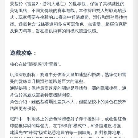
景基於《雷曼2：勝利大逃亡》的世界觀，保留了其標誌性的
美術風格。不同於傳統的賽車遊戲，本作採用雙人對戰跑酷形
式，玩家需要在複雜的3D賽道中通過攀爬、滑行和滑翔尋找捷
徑。遊戲包含12條賽道和多名可選角色，如雷曼、格羅伯克斯
及剃刀精等，旨在提供純粹的街機式競速快感。
遊戲攻略：
核心在於“節奏感”與“背板”。
玩法深度解析：
賽道中分佈着大量加速墊和掛鉤，熟練使用雷
曼的髮絲直升機滑翔能跨越巨大的溝壑。
通關祕籍：保持最高速度的關鍵是尋找每一關的隱藏捷徑，通
常位於高處或需要特定機關開啓。
角色介紹：雖然基礎屬性差異不大，但體型較小的角色在狹窄
路段更有優勢。
戰鬥中，利用路上的藍色球體發射子彈干擾對手，或收集紅色
球體獲得瞬間爆發力。在“錦標賽”模式中，AI會隨進度增強，
建議先在“練習”模式熟悉地圖的每一個轉角。針對複雜地形，