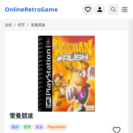
OnlineRetroGame
遊戲
/
體育
/
雷曼競速
首頁
射擊
模擬
恐怖
街機
休閒
遊戲專題
雷曼競速
最近玩過
動作
體育
競速
Playstation