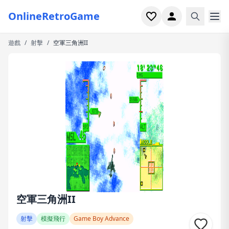
OnlineRetroGame
遊戲
/
射擊
/
空軍三角洲II
首頁
射擊
模擬
恐怖
街機
休閒
遊戲專題
空軍三角洲II
最近玩過
射擊
模擬飛行
Game Boy Advance