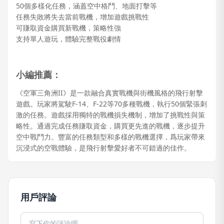
50個多樣化任務，涵蓋空中格鬥、地面打擊等
任務失敗將失去當前戰機，增加遊戲挑戰性
可賺取資金購買新戰機，策略性強
支持單人遊玩，體驗完整戰役劇情
小編推薦：
《空軍三角洲II》是一款融合真實戰機與街機風格的飛行射擊
遊戲。玩家將駕駛F-14、F-22等70多種戰機，執行50個緊張刺
激的任務。遊戲採用獨特的戰機損失機制，增加了挑戰性與策
略性。通過完成任務賺取資金，購買更先進的戰機，逐步提升
空中戰鬥力。豐富的任務類型和多樣的戰機選擇，爲玩家帶來
沉浸式的空戰體驗，是飛行射擊愛好者不可錯過的佳作。
用戶評論