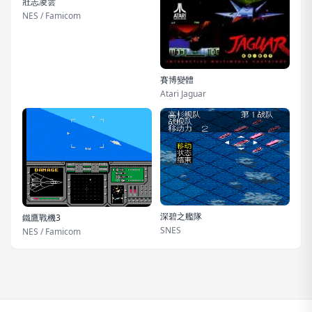
壯志凌雲
NES / Famicom
賽博變體
Atari Jaguar
深碧之艦隊
鐵鷹戰機3
SNES
NES / Famicom