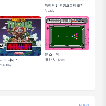
득점왕 3: 영광으로의 도전
Arcade
문 스누커
NES / Famicom
리오 테니스
rtual Boy
더보기