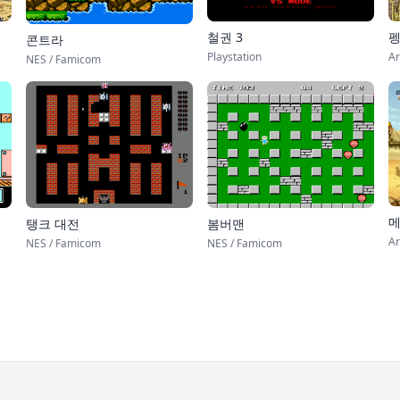
철권 3
펭
콘트라
Playstation
Ar
NES / Famicom
메
탱크 대전
봄버맨
Ar
NES / Famicom
NES / Famicom