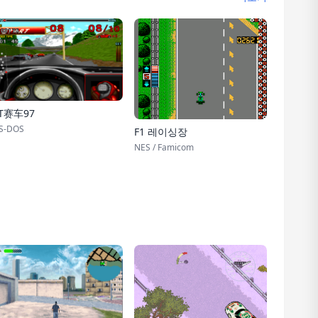
T赛车97
S-DOS
F1 레이싱장
NES / Famicom