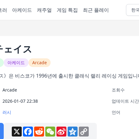
호러
아케이드
캐주얼
게임 특집
최근 플레이
한
チェイス
아케이드
Arcade
》은 비스코가 1996년에 출시한 클래식 랠리 레이싱 게임입니
Arcade
조회수
2026-01-07 22:38
업데이트 시간
러시
언어
X
Facebook
Reddit
WeChat
Sina
Qzone
Copy
Weibo
Link