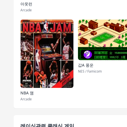
아웃런
Arcade
갑A 풍운
NES / Famicom
NBA 잼
Arcade
레이싱관련 클래식 게임