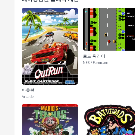
로드 워리어
NES / Famicom
아웃런
Arcade