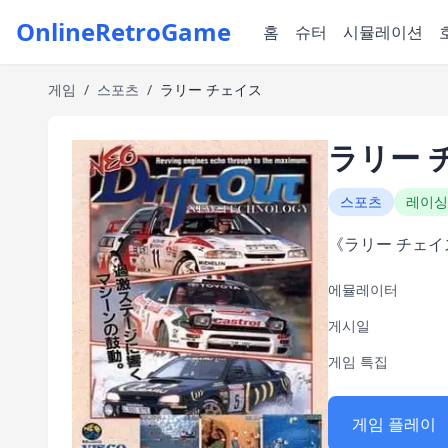
OnlineRetroGame
홈
슈터
시뮬레이션
게임
/
스포츠
/
ラリー チェイス
ラリー 
스포츠
레이싱
《ラリー チェイス
에뮬레이터
게시일
게임 특집
게임 플레이