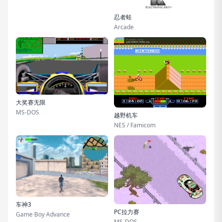
忍者蛙
Arcade
大奖赛无限
MS-DOS
越野机车
NES / Famicom
车神3
PC拉力赛
Game Boy Advance
MS-DOS