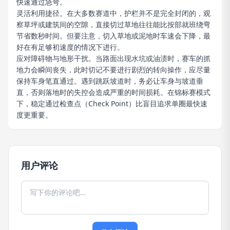
快速通过急弯。
灵活利用捷径。在大多数赛道中，护栏并不是完全封闭的，观
察草坪或建筑间的空隙，直接切过草地往往能比按部就班绕弯
节省数秒时间。但要注意，切入草地或泥地时车速会下降，最
好在有足够初速度的情况下进行。
应对障碍物与地形干扰。当路面出现水坑或油渍时，赛车的抓
地力会瞬间丧失，此时切记不要进行剧烈的转向操作，应尽量
保持车身笔直通过。遇到跳跃坡道时，务必让车身与坡道垂
直，否则落地时的失控会造成严重的时间损耗。在锦标赛模式
下，稳定通过检查点（Check Point）比盲目追求单圈最快速
度更重要。
用户评论