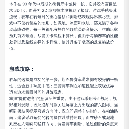
本作在 90 年代中后期的街机厅中独树一帜，它并没有盲目追
求 3D 化，而是将 2D 缩放技术发挥到了极致。游戏手感极其
流畅，赛车在转弯时的重心偏移和侧滑感表现得淋漓尽致。游
戏中不仅有复杂的地形，如泥地、冰面和水坑，还充满了各种
动态障碍物。每一关都配有热血的领航员语音提示，帮助玩家
预判前方弯道。尽管关卡流程不算长，但由于每辆赛车的性能
差异以及路线选择的多样性，使其具备了极高的反复挑战价
值。
游戏攻略：
赛车的选择是成功的第一步。斯巴鲁赛车通常拥有较好的平衡
性，适合新手熟悉手感；三菱赛车则在加速性能上表现优异，
适合追求极限时间的进阶玩家。
掌握“提前进弯”的意识至关重要。由于游戏采用等距视角，视
野相对受限，因此必须时刻关注屏幕上方出现的箭头图标。当
听到领航员提示弯道方向时，应立即调整车头指向。在柏油路
面，建议采取短促的转向操作以维持速度；而在砂石或泥地，
则应在入弯瞬间猛打方向，诱发赛车侧滑，通过侧滑的角度来