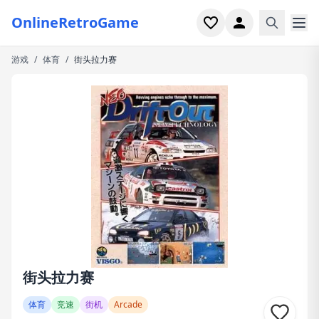
OnlineRetroGame
游戏
/
体育
/
街头拉力赛
首页
射击
模拟
恐怖
街机
休闲
游戏专题
街头拉力赛
最近玩过
体育
竞速
街机
Arcade