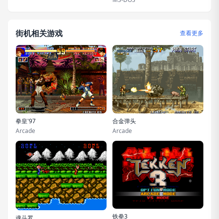
街机相关游戏
查看更多
拳皇'97
合金弹头
Arcade
Arcade
铁拳3
魂斗罗