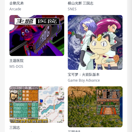
企鹅兄弟
横山光辉 三国志
Arcade
SNES
主题医院
MS-DOS
宝可梦：火箭队版本
Game Boy Advance
三国志
三国志5