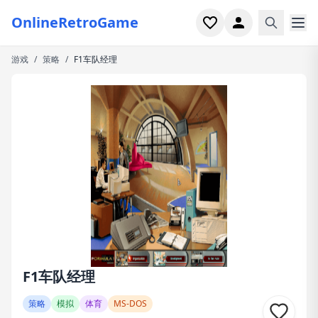
OnlineRetroGame
游戏
/
策略
/
F1车队经理
首页
射击
模拟
恐怖
街机
休闲
游戏专题
F1车队经理
最近玩过
策略
模拟
体育
MS-DOS