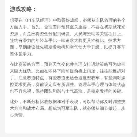
游戏攻略：
想要在《F1车队经理》中取得好成绩，必须从车队管理的各个
方面入手。首先，合理安排预算至关重要，不要在初期就花光
资源，而是应将资金分配到研发、人员与赞助等关键项目上。
签约有潜力的年轻车手比一味追求大牌更具性价比。技术方
面，早期建议优先研发发动机和空气动力学升级，以提升赛车
整体竞争力。
在比赛策略方面，预判天气变化并合理安排进站策略可为你带
来巨大优势。比如在即将下雨前提前换上雨胎，往往能反超对
手。注意赛道特点，有些赛道更适合速度型赛车，有些则对操
控要求更高，赛前设定应有所调整。管理车手心理与体能状态
也不容忽视，保持团队和谐与士气高涨，是稳定发挥的关键。
此外，不断分析比赛数据和对手表现，可以帮助你及时调整技
术方向和战术布局。想成为冠军车队，就必须从细节做起，步
步为营。