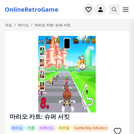
OnlineRetroGame
게임
/
레이싱
/
마리오 카트: 슈퍼 서킷
홈
슈터
시뮬레이션
호러
아케이드
캐주얼
게임 특집
마리오 카트: 슈퍼 서킷
최근 플레이
레이싱
카툰
아케이드
캐주얼
Game Boy Advance