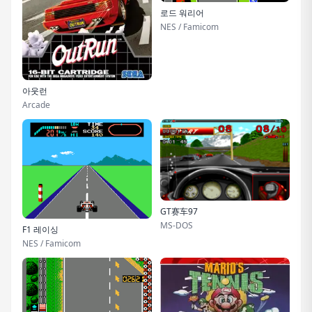
로드 워리어
NES / Famicom
아웃런
Arcade
GT赛车97
MS-DOS
F1 레이싱
NES / Famicom