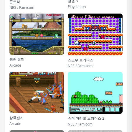
철권 3
콘트라
Playstation
NES / Famicom
펭귄 형제
스노우 브라더스
Arcade
NES / Famicom
삼국전기
슈퍼 마리오 브라더스 3
Arcade
NES / Famicom