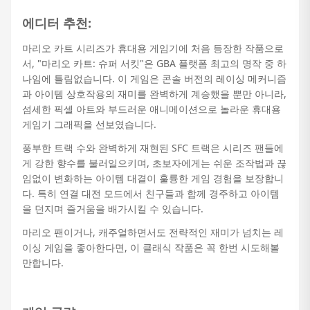
에디터 추천:
마리오 카트 시리즈가 휴대용 게임기에 처음 등장한 작품으로
서, "마리오 카트: 슈퍼 서킷"은 GBA 플랫폼 최고의 명작 중 하
나임에 틀림없습니다. 이 게임은 콘솔 버전의 레이싱 메커니즘
과 아이템 상호작용의 재미를 완벽하게 계승했을 뿐만 아니라,
섬세한 픽셀 아트와 부드러운 애니메이션으로 놀라운 휴대용
게임기 그래픽을 선보였습니다.
풍부한 트랙 수와 완벽하게 재현된 SFC 트랙은 시리즈 팬들에
게 강한 향수를 불러일으키며, 초보자에게는 쉬운 조작법과 끊
임없이 변화하는 아이템 대결이 훌륭한 게임 경험을 보장합니
다. 특히 연결 대전 모드에서 친구들과 함께 경주하고 아이템
을 던지며 즐거움을 배가시킬 수 있습니다.
마리오 팬이거나, 캐주얼하면서도 전략적인 재미가 넘치는 레
이싱 게임을 좋아한다면, 이 클래식 작품은 꼭 한번 시도해볼
만합니다.