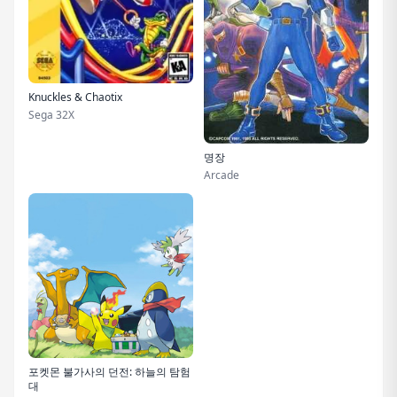
Knuckles & Chaotix
Sega 32X
명장
Arcade
포켓몬 불가사의 던전: 하늘의 탐험
대