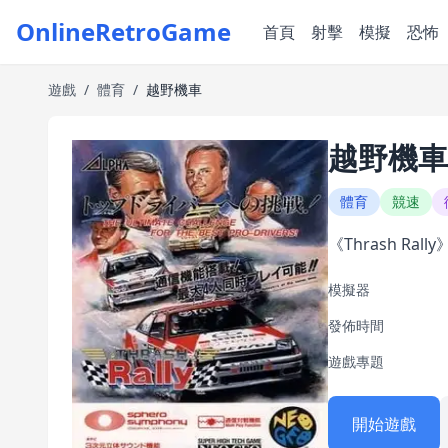
OnlineRetroGame
首頁
射擊
模擬
恐怖
遊戲
/
體育
/
越野機車
越野機車
體育
競速
《Thrash Ra
模擬器
發佈時間
遊戲專題
開始遊戲