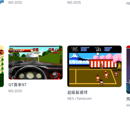
MS-DOS
MS-DOS
NE
GT賽車97
MS-DOS
超級躲避球
NES / Famicom
Vi