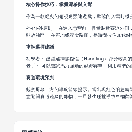
核心操作技巧：掌握漂移與入彎
作爲一款經典的俯視角競速遊戲，準確的入彎時機
外-內-外原則： 在進入急彎前，儘量貼近賽道外
點放油門： 在泥地或溼滑路面，長時間按住加速鍵
車輛選擇建議
初學者： 建議選擇操控性（Handling）評分
老手： 可以嘗試馬力強勁的越野賽車，利用精準
賽道環境預判
觀察屏幕上方的導航箭頭提示。當出現紅色的急轉
意避開賽道邊緣的雜物，一旦發生碰撞導致車輛翻