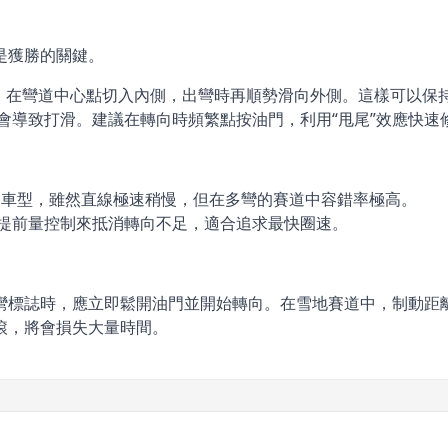
是獲勝的關鍵。
側，在彎道中心點切入內側，出彎時再順勢滑向外側。這樣可以保
會導致打滑。建議在轉向時頻繁點按油門，利用“甩尾”效應快速
較高的車型，雖然直線極速稍慢，但在多彎的賽道中容錯率極高。
的提前量控制來抵消轉向不足，適合追求最快圈速。
彎標誌時，應立即鬆開油門並開始轉向。在雪地賽道中，制動距
滾，將會損失大量時間。