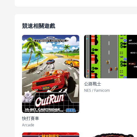
競速相關遊戲
公路戰士
NES / Famicom
快打賽車
Arcade