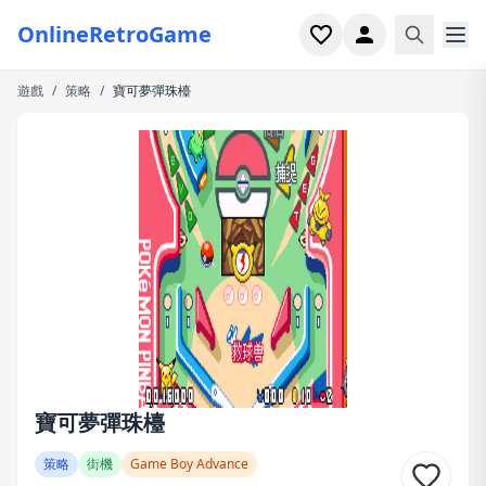
OnlineRetroGame
遊戲
/
策略
/
寶可夢彈珠檯
首頁
射擊
模擬
恐怖
街機
休閒
遊戲專題
寶可夢彈珠檯
最近玩過
策略
街機
Game Boy Advance