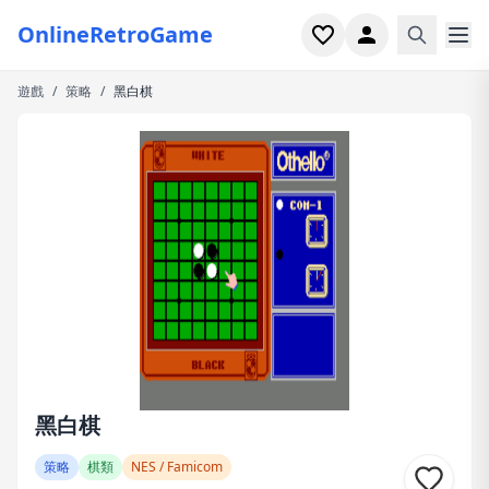
OnlineRetroGame
遊戲
/
策略
/
黑白棋
首頁
射擊
模擬
恐怖
街機
休閒
遊戲專題
黑白棋
最近玩過
策略
棋類
NES / Famicom