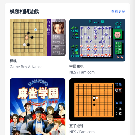
棋類相關遊戲
查看更多
棋魂
中國象棋
Game Boy Advance
NES / Famicom
五子連珠
NES / Famicom