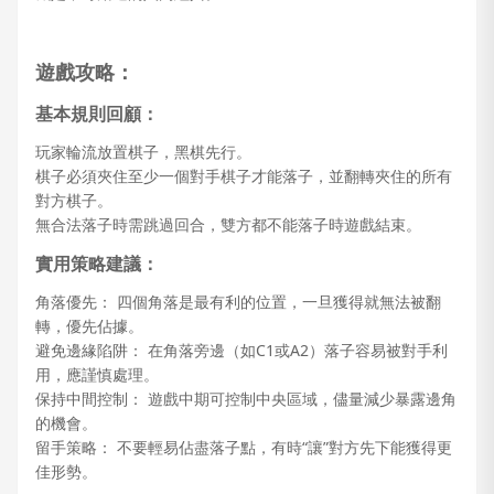
遊戲攻略：
基本規則回顧：
玩家輪流放置棋子，黑棋先行。
棋子必須夾住至少一個對手棋子才能落子，並翻轉夾住的所有
對方棋子。
無合法落子時需跳過回合，雙方都不能落子時遊戲結束。
實用策略建議：
角落優先： 四個角落是最有利的位置，一旦獲得就無法被翻
轉，優先佔據。
避免邊緣陷阱： 在角落旁邊（如C1或A2）落子容易被對手利
用，應謹慎處理。
保持中間控制： 遊戲中期可控制中央區域，儘量減少暴露邊角
的機會。
留手策略： 不要輕易佔盡落子點，有時“讓”對方先下能獲得更
佳形勢。