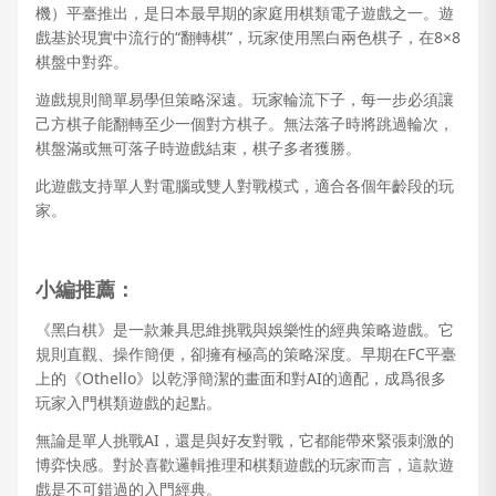
機）平臺推出，是日本最早期的家庭用棋類電子遊戲之一。遊
戲基於現實中流行的“翻轉棋”，玩家使用黑白兩色棋子，在8×8
棋盤中對弈。
遊戲規則簡單易學但策略深遠。玩家輪流下子，每一步必須讓
己方棋子能翻轉至少一個對方棋子。無法落子時將跳過輪次，
棋盤滿或無可落子時遊戲結束，棋子多者獲勝。
此遊戲支持單人對電腦或雙人對戰模式，適合各個年齡段的玩
家。
小編推薦：
《黑白棋》是一款兼具思維挑戰與娛樂性的經典策略遊戲。它
規則直觀、操作簡便，卻擁有極高的策略深度。早期在FC平臺
上的《Othello》以乾淨簡潔的畫面和對AI的適配，成爲很多
玩家入門棋類遊戲的起點。
無論是單人挑戰AI，還是與好友對戰，它都能帶來緊張刺激的
博弈快感。對於喜歡邏輯推理和棋類遊戲的玩家而言，這款遊
戲是不可錯過的入門經典。