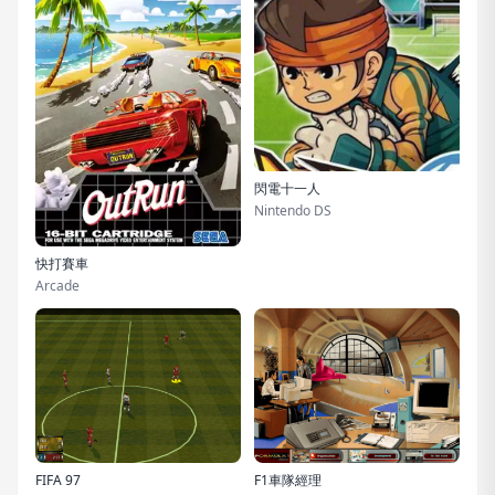
閃電十一人
Nintendo DS
快打賽車
Arcade
FIFA 97
F1車隊經理