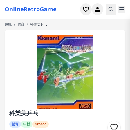
OnlineRetroGame
遊戲
/
體育
/
科樂美乒乓
首頁
射擊
模擬
恐怖
街機
休閒
遊戲專題
科樂美乒乓
最近玩過
體育
街機
Arcade