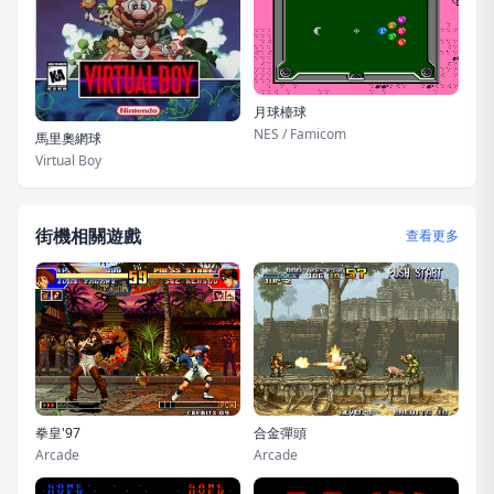
月球檯球
NES / Famicom
馬里奧網球
Virtual Boy
街機相關遊戲
查看更多
拳皇'97
合金彈頭
Arcade
Arcade