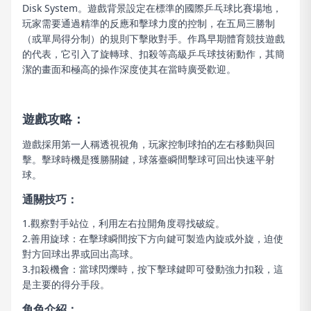
Disk System。遊戲背景設定在標準的國際乒乓球比賽場地，
玩家需要通過精準的反應和擊球力度的控制，在五局三勝制
（或單局得分制）的規則下擊敗對手。作爲早期體育競技遊戲
的代表，它引入了旋轉球、扣殺等高級乒乓球技術動作，其簡
潔的畫面和極高的操作深度使其在當時廣受歡迎。
遊戲攻略：
遊戲採用第一人稱透視視角，玩家控制球拍的左右移動與回
擊。擊球時機是獲勝關鍵，球落臺瞬間擊球可回出快速平射
球。
通關技巧：
1.觀察對手站位，利用左右拉開角度尋找破綻。
2.善用旋球：在擊球瞬間按下方向鍵可製造內旋或外旋，迫使
對方回球出界或回出高球。
3.扣殺機會：當球閃爍時，按下擊球鍵即可發動強力扣殺，這
是主要的得分手段。
角色介紹：