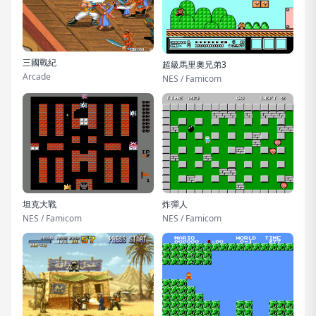
三國戰紀
超級馬里奧兄弟3
Arcade
NES / Famicom
坦克大戰
炸彈人
NES / Famicom
NES / Famicom