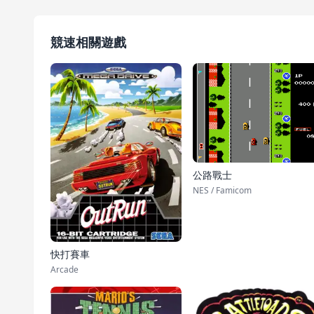
競速相關遊戲
公路戰士
NES / Famicom
快打賽車
Arcade