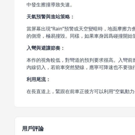
中發生擦撞導致失速。
天氣預警與進站策略：
當屏幕出現“Rain”預警或天空變暗時，地面摩擦
的側滑，極易撞毀。同樣，如果車身因爲碰撞開始
入彎與避讓節奏：
本作的視角較低，對彎道的預判要求很高。入彎前
內線切入，若前車突然變線，應寧可降速也不要強
利用尾流：
在長直道上，緊跟在前車正後方可以利用“空氣動力學
用戶評論