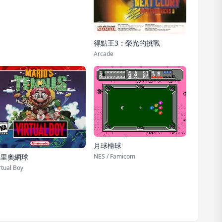
得點王3：榮光的挑戰
Arcade
月球檯球
NES / Famicom
馬里奧網球
rtual Boy