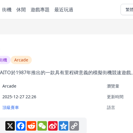
街機
休閒
遊戲專題
最近玩過
繁
街機
Arcade
AITO於1987年推出的一款具有里程碑意義的模擬街機競速遊戲
Arcade
瀏覽量
2025-12-27 22:26
更新時間
頂級賽車
語言
X
Facebook
Reddit
WeChat
Sina
Qzone
Copy
Weibo
Link