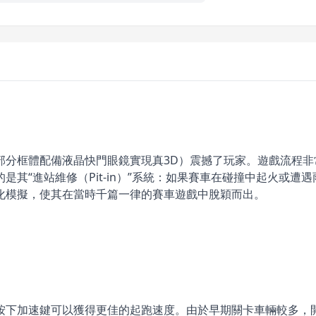
部分框體配備液晶快門眼鏡實現真3D）震撼了玩家。遊戲流程
其“進站維修（Pit-in）”系統：如果賽車在碰撞中起火或
化模擬，使其在當時千篇一律的賽車遊戲中脫穎而出。
按下加速鍵可以獲得更佳的起跑速度。由於早期關卡車輛較多，