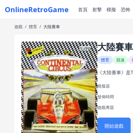
OnlineRetroGame
首頁
射擊
模擬
恐怖
遊戲
/
體育
/
大陸賽車
大陸賽車
體育
競速
《大陸賽車》是T
模擬器
發佈時間
遊戲專題
開始遊戲