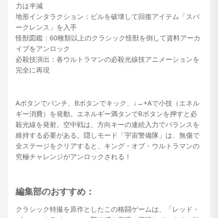
力は半減
地形インタラクション：ビルを破壊して回復アイテム「スパ
ークレンス」を入手
怪獣図鑑：60種類以上のクラシック怪獣を倒して資料アーカ
イブをアンロック
必殺技演出：各ウルトラマンの必殺光線技アニメーションを
完全に再現
Aボタンでパンチ、Bボタンでキック、↓→+Aで小技（エネル
ギー消費）を発動。エネルギー満タンでRボタンを押すと必
殺光線を発射。空中戦は、方向キーの連続入力でバランスを
維持する必要がある。隠しモード「宇宙警備隊」は、無傷で
全ステージをクリアすると、キング・オブ・ウルトラマンの
究極チャレンジがアンロックされる！
編集部のおすすめ：
クラシック特撮を原作としたこの格闘ゲームは、「レッド・