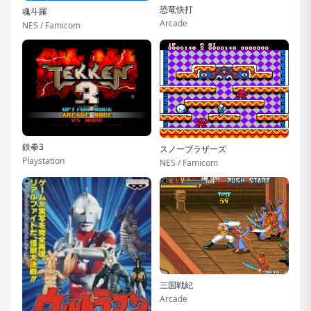
恐竜快打
魂斗羅
Arcade
NES / Famicom
鉄拳3
スノーブラザーズ
Playstation
NES / Famicom
三国戦紀
Arcade