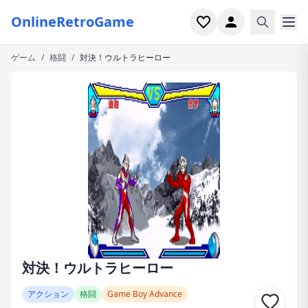
OnlineRetroGame
ゲーム
/
格闘
/
対決！ウルトラヒーロー
ホーム
シューター
シミュレーション
ホラー
アーケード
カジュアル
ゲーム特集
対決！ウルトラヒーロー
最近プレイ
アクション
格闘
Game Boy Advance