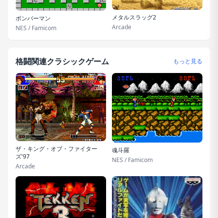
メタルスラッグ2
ボンバーマン
Arcade
NES / Famicom
格闘関連クラシックゲーム
もっと見る
ザ・キング・オブ・ファイター
魂斗羅
ズ'97
NES / Famicom
Arcade