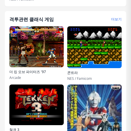
격투관련 클래식 게임
더보기
더 킹 오브 파이터즈 '97
콘트라
Arcade
NES / Famicom
철권 3