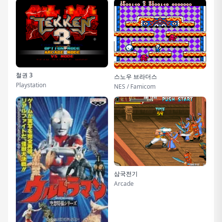
철권 3
스노우 브라더스
Playstation
NES / Famicom
삼국전기
Arcade