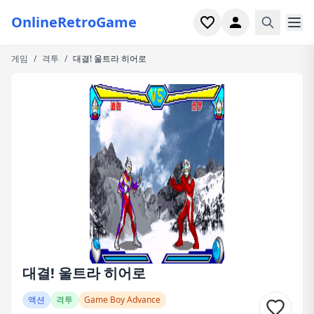
OnlineRetroGame
게임
/
격투
/
대결! 울트라 히어로
홈
슈터
시뮬레이션
호러
아케이드
캐주얼
게임 특집
대결! 울트라 히어로
최근 플레이
액션
격투
Game Boy Advance