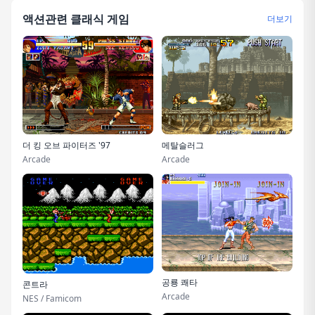
액션관련 클래식 게임
더보기
더 킹 오브 파이터즈 '97
메탈슬러그
Arcade
Arcade
공룡 쾌타
콘트라
Arcade
NES / Famicom