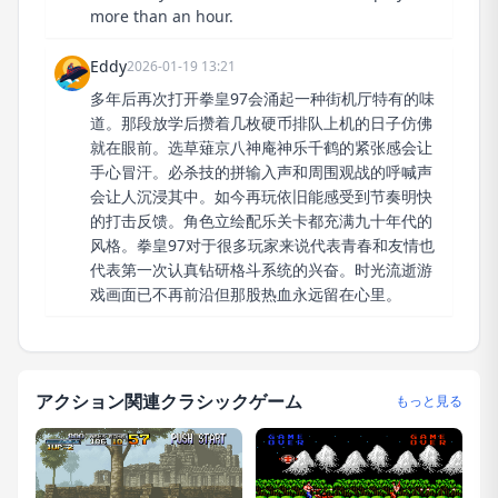
more than an hour.
Eddy
2026-01-19 13:21
多年后再次打开拳皇97会涌起一种街机厅特有的味
道。那段放学后攒着几枚硬币排队上机的日子仿佛
就在眼前。选草薙京八神庵神乐千鹤的紧张感会让
手心冒汗。必杀技的拼输入声和周围观战的呼喊声
会让人沉浸其中。如今再玩依旧能感受到节奏明快
的打击反馈。角色立绘配乐关卡都充满九十年代的
风格。拳皇97对于很多玩家来说代表青春和友情也
代表第一次认真钻研格斗系统的兴奋。时光流逝游
戏画面已不再前沿但那股热血永远留在心里。
アクション関連クラシックゲーム
もっと見る