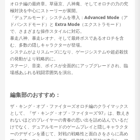
オロチ編の最終章。草薙京、八神庵、そしてオロチの力の究
極対決を中心にストーリーが展開。
「デュアルモード」システムを導入：
Advanced Mode
（ア
ドバンスドモード）と
Extra Mode
（エクストラモード）
で、さまざまな操作スタイルに対応。
暴走八神、暴走レオナ、そして最終ボスであるオロチを含
む、多数の隠しキャラクターが登場。
システムがよりスムーズになり、ゲージシステムや超必殺技
の発動がより戦略的に。
ステージ、音楽、ボイスが全面的にアップグレードされ、臨
場感あふれる戦闘雰囲気を演出。
編集部のおすすめ：
ザ・キング・オブ・ファイターズオロチ編のクライマックス
として、『ザ・キング・オブ・ファイターズ'97』は、数えき
れないほどのプレイヤーの青春の思い出を詰め込んでいるだ
けでなく、デュアルモードのゲームプレイと隠しキャラクタ
ーのデザインを通じて、対戦の戦略性と面白さをさらに高め