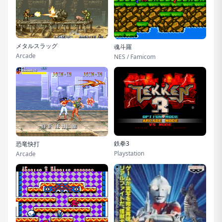
メタルスラッグ
魂斗羅
Arcade
NES / Famicom
鉄拳3
恐竜快打
Playstation
Arcade