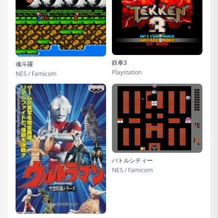
鉄拳3
魂斗羅
Playstation
NES / Famicom
バトルシティー
NES / Famicom