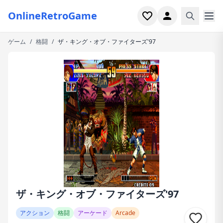
OnlineRetroGame
ゲーム
/
格闘
/
ザ・キング・オブ・ファイターズ'97
ホーム
シューター
シミュレーション
ホラー
アーケード
カジュアル
ゲーム特集
ザ・キング・オブ・ファイターズ'97
最近プレイ
アクション
格闘
アーケード
Arcade