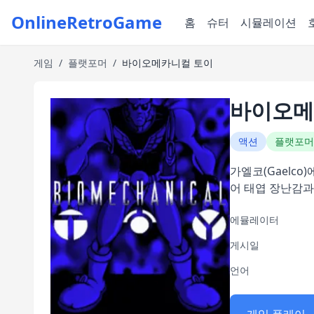
OnlineRetroGame
홈
슈터
시뮬레이션
게임
/
플랫포머
/
바이오메카니컬 토이
바이오메
액션
플랫포머
가엘코(Gaelc
어 태엽 장난감과
에뮬레이터
게시일
언어