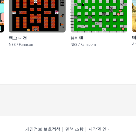
메
탱크 대전
봄버맨
Ar
NES / Famicom
NES / Famicom
개인정보 보호정책
|
면책 조항
|
저작권 안내