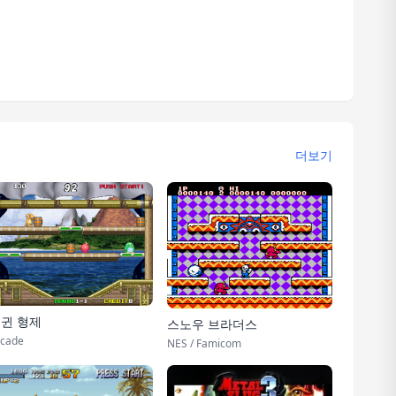
더보기
귄 형제
스노우 브라더스
cade
NES / Famicom