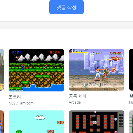
댓글 작성
철
공룡 쾌타
콘트라
Pl
Arcade
NES / Famicom