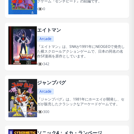
グゲーム『センチピード』の続編です。
0
エイトマン
Arcade
『エイトマン』は、SNKが1991年にNEOGEOで発売し
た横スクロールアクションゲームで、日本の同名の名
作SF漫画を原作としています。
342
ジャンプバグ
Arcade
『ジャンプバグ』は、1981年にホーエイが開発し、セ
ガが販売したクラシックなアーケードゲームです。
300
ソニック4：メカ・ランページ