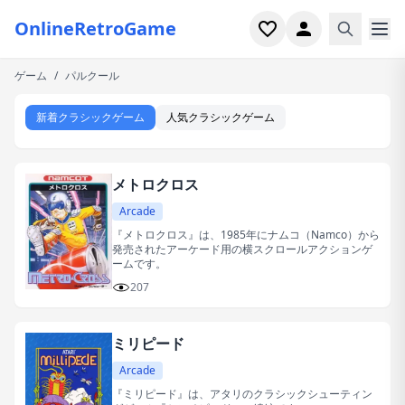
OnlineRetroGame
ゲーム
/
パルクール
ホーム
新着クラシックゲーム
人気クラシックゲーム
シューター
シミュレーション
メトロクロス
ホラー
Arcade
『メトロクロス』は、1985年にナムコ（Namco）から
発売されたアーケード用の横スクロールアクションゲ
アーケード
ームです。
207
カジュアル
ミリピード
ゲーム特集
Arcade
最近プレイ
『ミリピード』は、アタリのクラシックシューティン