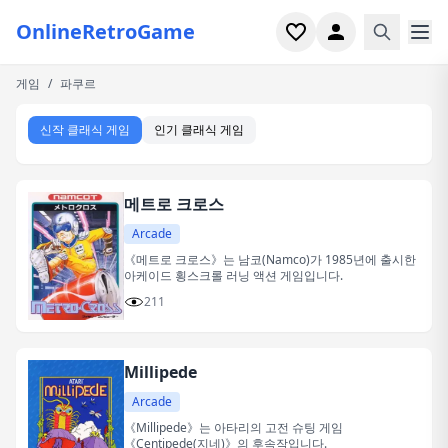
OnlineRetroGame
게임
/
파쿠르
홈
신작 클래식 게임
인기 클래식 게임
슈터
시뮬레이션
메트로 크로스
호러
Arcade
《메트로 크로스》는 남코(Namco)가 1985년에 출시한
아케이드 횡스크롤 러닝 액션 게임입니다.
아케이드
211
캐주얼
Millipede
게임 특집
Arcade
최근 플레이
《Millipede》는 아타리의 고전 슈팅 게임
《Centipede(지네)》의 후속작입니다.