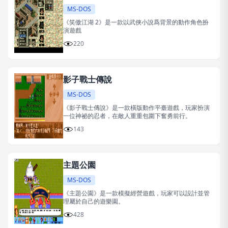
MS-DOS
《笑傲江湖 2》是一款以武俠小說爲背景的動作角色扮
演遊戲
220
影子戰士傳說
MS-DOS
《影子戰士傳說》是一款橫版動作平臺遊戲，玩家扮演
一位神祕的忍者，在敵人重重包圍下奮勇前行。
143
主題公園
MS-DOS
《主題公園》是一款模擬經營遊戲，玩家可以設計並管
理屬於自己的遊樂園。
428