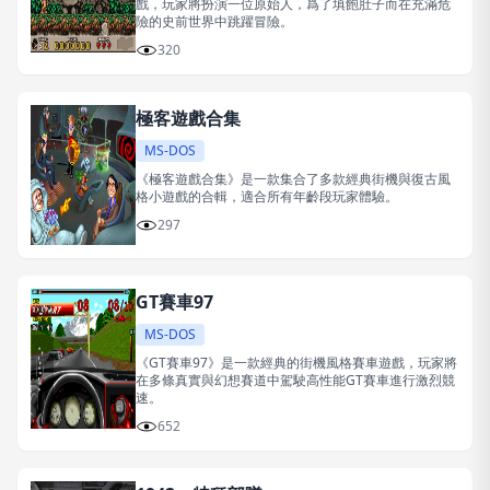
戲，玩家將扮演一位原始人，爲了填飽肚子而在充滿危
險的史前世界中跳躍冒險。
320
極客遊戲合集
MS-DOS
《極客遊戲合集》是一款集合了多款經典街機與復古風
格小遊戲的合輯，適合所有年齡段玩家體驗。
297
GT賽車97
MS-DOS
《GT賽車97》是一款經典的街機風格賽車遊戲，玩家將
在多條真實與幻想賽道中駕駛高性能GT賽車進行激烈競
速。
652