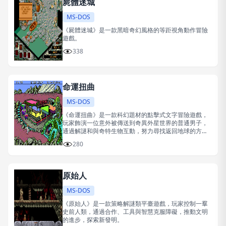
屍體迷城
MS-DOS
《屍體迷城》是一款黑暗奇幻風格的等距視角動作冒險
遊戲。
338
命運扭曲
MS-DOS
《命運扭曲》是一款科幻題材的點擊式文字冒險遊戲，
玩家飾演一位意外被傳送到奇異外星世界的普通男子，
通過解謎和與奇特生物互動，努力尋找返回地球的方
式。
280
原始人
MS-DOS
《原始人》是一款策略解謎類平臺遊戲，玩家控制一羣
史前人類，通過合作、工具與智慧克服障礙，推動文明
的進步，探索新發明。