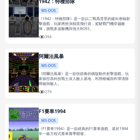
1942：特種部隊
MS-DOS
《1942：特種部隊》是一款以二戰爲背景的縱向卷軸射
擊遊戲，玩家將扮演精英飛行員，駕駛戰鬥機穿越敵
陣，挑戰多波敵機與強大BOSS。
394
阿爾法風暴
MS-DOS
《阿爾法風暴》是一款快節奏的橫版動作射擊遊戲，玩
家操控高科技戰士深入敵人基地，利用槍械與炸彈清除
障礙與敵人。
279
F1賽車1994
MS-DOS
《F1賽車1994》是一款經典的F1賽車遊戲，基於1994
年一級方程式賽車賽季開發。