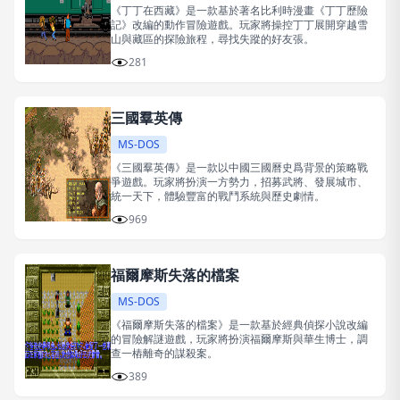
《丁丁在西藏》是一款基於著名比利時漫畫《丁丁歷險
記》改編的動作冒險遊戲。玩家將操控丁丁展開穿越雪
山與藏區的探險旅程，尋找失蹤的好友張。
281
三國羣英傳
MS-DOS
《三國羣英傳》是一款以中國三國曆史爲背景的策略戰
爭遊戲。玩家將扮演一方勢力，招募武將、發展城市、
統一天下，體驗豐富的戰鬥系統與歷史劇情。
969
福爾摩斯失落的檔案
MS-DOS
《福爾摩斯失落的檔案》是一款基於經典偵探小說改編
的冒險解謎遊戲，玩家將扮演福爾摩斯與華生博士，調
查一樁離奇的謀殺案。
389