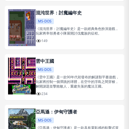
混沌世界：討魔編年史
MS-DOS
《混沌世界：討魔編年史》是一款經典角色扮演遊戲，
玩家將率領勇者小隊展開討伐魔族的征程。
149
雲中王國
MS-DOS
《雲中王國》是一款90年代初發布的解謎類平臺遊戲，
玩家將控制一個彈跳的球體，在空中的浮島之間穿梭，
解開謎題並擊敗敵人，重建失落的魔法王國。
234
亞馬遜：伊甸守護者
MS-DOS
《亞馬遜：伊甸守護者》是一款具有電影感的點擊式冒