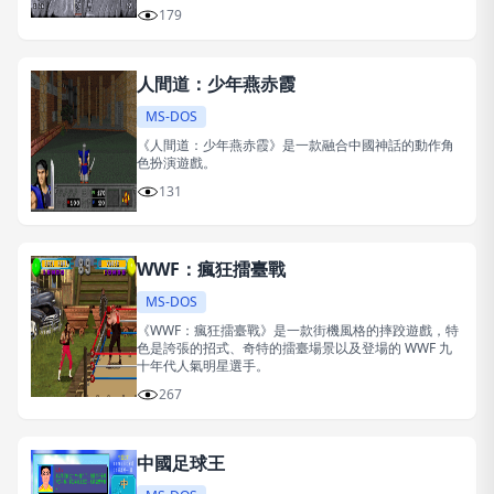
179
人間道：少年燕赤霞
MS-DOS
《人間道：少年燕赤霞》是一款融合中國神話的動作角
色扮演遊戲。
131
WWF：瘋狂擂臺戰
MS-DOS
《WWF：瘋狂擂臺戰》是一款街機風格的摔跤遊戲，特
色是誇張的招式、奇特的擂臺場景以及登場的 WWF 九
十年代人氣明星選手。
267
中國足球王