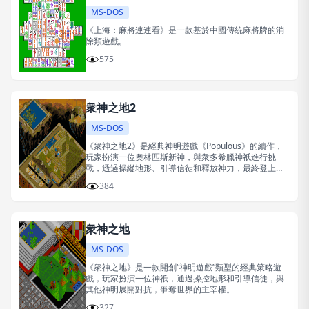
MS-DOS
《上海：麻將連連看》是一款基於中國傳統麻將牌的消
除類遊戲。
575
衆神之地2
MS-DOS
《衆神之地2》是經典神明遊戲《Populous》的續作，
玩家扮演一位奧林匹斯新神，與衆多希臘神祇進行挑
戰，透過操縱地形、引導信徒和釋放神力，最終登上神
王寶座。
384
衆神之地
MS-DOS
《衆神之地》是一款開創“神明遊戲”類型的經典策略遊
戲，玩家扮演一位神祇，通過操控地形和引導信徒，與
其他神明展開對抗，爭奪世界的主宰權。
327