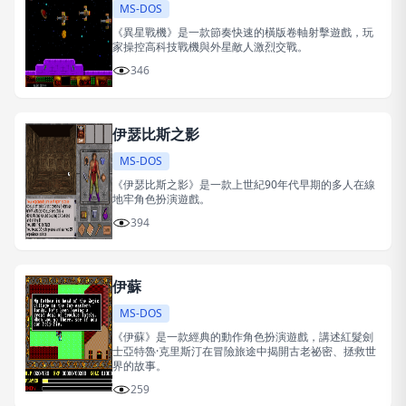
MS-DOS
《異星戰機》是一款節奏快速的橫版卷軸射擊遊戲，玩
家操控高科技戰機與外星敵人激烈交戰。
346
伊瑟比斯之影
MS-DOS
《伊瑟比斯之影》是一款上世紀90年代早期的多人在線
地牢角色扮演遊戲。
394
伊蘇
MS-DOS
《伊蘇》是一款經典的動作角色扮演遊戲，講述紅髮劍
士亞特魯·克里斯汀在冒險旅途中揭開古老祕密、拯救世
界的故事。
259