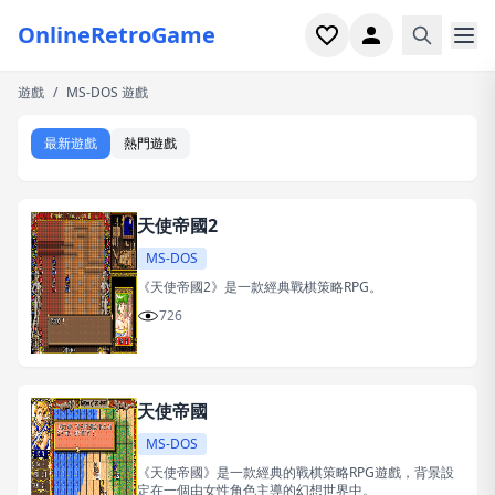
OnlineRetroGame
遊戲
/
MS-DOS 遊戲
首頁
最新遊戲
熱門遊戲
射擊
模擬
天使帝國2
恐怖
MS-DOS
《天使帝國2》是一款經典戰棋策略RPG。
街機
726
休閒
天使帝國
遊戲專題
MS-DOS
最近玩過
《天使帝國》是一款經典的戰棋策略RPG遊戲，背景設
定在一個由女性角色主導的幻想世界中。