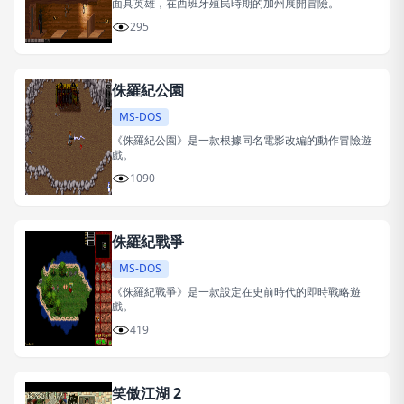
面具英雄，在西班牙殖民時期的加州展開冒險。
295
侏羅紀公園
MS-DOS
《侏羅紀公園》是一款根據同名電影改編的動作冒險遊
戲。
1090
侏羅紀戰爭
MS-DOS
《侏羅紀戰爭》是一款設定在史前時代的即時戰略遊
戲。
419
笑傲江湖 2