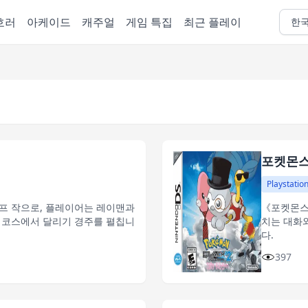
호러
아케이드
캐주얼
게임 특집
최근 플레이
한
포켓몬스
Playstatio
프 작으로, 플레이어는 레이맨과
《포켓몬스터
 코스에서 달리기 경주를 펼칩니
치는 대화
다.
397