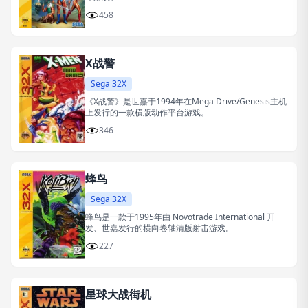
458
X战警
Sega 32X
《X战警》是世嘉于1994年在Mega Drive/Genesis主机
上发行的一款横版动作平台游戏。
346
蜂鸟
Sega 32X
蜂鸟是一款于1995年由 Novotrade International 开
发、世嘉发行的横向卷轴清版射击游戏。
227
星球大战街机