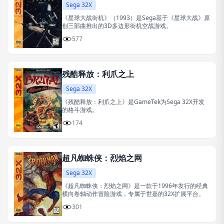
Sega 32X
《星球大战街机》（1993）是Sega基于《星球大战》原
创三部曲推出的3D多边形街机空战游戏。
577
残酷释放：利爪之上
Sega 32X
《残酷释放：利爪之上》是GameTek为Sega 32X开发
的格斗游戏。
174
超凡蜘蛛侠：烈焰之网
Sega 32X
《超凡蜘蛛侠：烈焰之网》是一款于1996年发行的经典
横向卷轴动作冒险游戏，专属于世嘉的32X扩展平台。
301