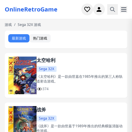
OnlineRetroGame
游戏
/
Sega 32X 游戏
首页
最新游戏
热门游戏
射击
模拟
太空哈利
恐怖
Sega 32X
《太空哈利》是一款由世嘉在1985年推出的第三人称轨
道射击游戏。
街机
374
休闲
战斧
游戏专题
Sega 32X
最近玩过
《战斧》是一款由世嘉于1989年推出的经典横版清版动
作游戏。