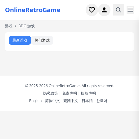
OnlineRetroGame
游戏
/
3DO 游戏
首页
最新游戏
热门游戏
射击
模拟
恐怖
© 2025-2026 OnlineRetroGame. All rights reserved.
街机
隐私政策
|
免责声明
|
版权声明
English
简体中文
繁體中文
日本語
한국어
休闲
游戏专题
最近玩过